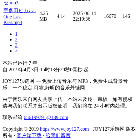
ゼ.mp3
宇多田ヒカル -
4.25
2025-06-14
4:14
16670
146
One Last
MB
22:19:36
Kiss.mp3
1
2
3
>
本站已运行
7
年
自 2019年4月3日 15时13分29秒0毫秒 起
JOY127乐链网 — 免费上传音乐与 MP3，免费生成背景音
乐。一个稳定,可靠,好听的音乐外链网
由于音乐来自网友共享上传，本站未及逐一审核；如有侵权，
请与我们联系并出示版权证明，我们将在 24 小时内处理。
联系邮箱
656199791@139.com
Copyright © 2019
https://www.joy127.com
· JOY127乐链网 版权
所有
·
客户端下载
·
给我们留言