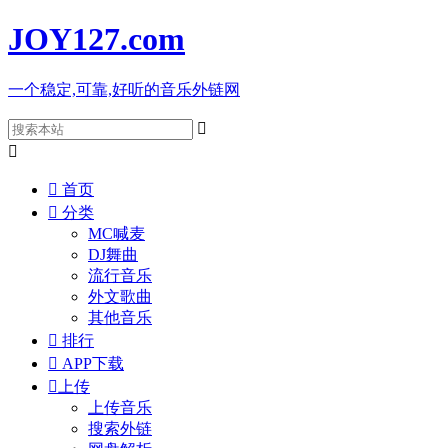
JOY127
.com
一个稳定,可靠,好听的音乐外链网



首页

分类
MC喊麦
DJ舞曲
流行音乐
外文歌曲
其他音乐

排行

APP下载

上传
上传音乐
搜索外链