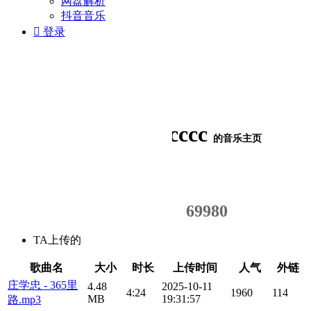
网盘解析
抖音音乐

登录
LIcccc
的音乐主页
21
358
69980
TA上传的
歌曲总数
外链次数
浏览人气
歌曲名
大小
时长
上传时间
人气
外链
庄学忠 - 365里
4.48
2025-10-11
4:24
1960
114
MB
19:31:57
路.mp3