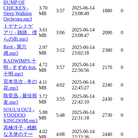
BUMP OF
CHICKEN -
3.70
2025-06-14
3:57
1880
0
Sleep Walking
MB
23:08:49
Orchestra.mp3
トゲナシトゲ
3.61
2025-06-14
アリ - 雑踏、僕
3:06
2090
0
MB
23:08:47
らの街.mp3
Reol - 第六
2.97
2025-06-14
3:12
2380
0
MB
23:02:18
感.mp3
RADWIMPS,十
4.72
2025-06-14
明 - すずめ feat.
3:57
2170
0
MB
22:56:56
十明.mp3
宮本浩次 - 冬の
4.11
2025-06-14
4:02
2240
0
MB
22:45:27
花.mp3
陈奕迅 - 最佳损
3.72
2025-06-14
3:55
2430
0
MB
22:42:10
友.mp3
SOUL'd OUT -
5.88
2025-06-14
VOODOO
5:48
2730
0
MB
22:31:18
KINGDOM.mp3
高橋洋子 - 残酷
4.02
2025-06-14
な天使のテー
4:08
2440
0
MB
22:22:36