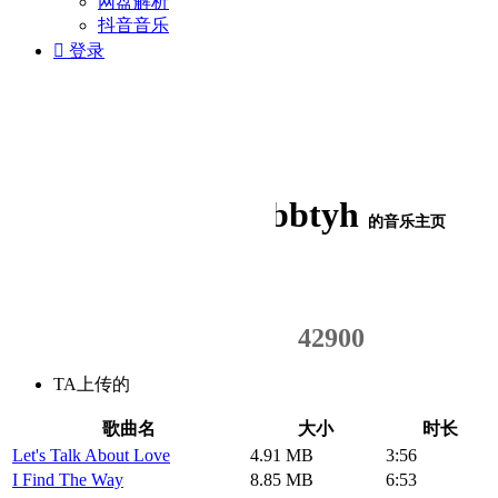
网盘解析
抖音音乐

登录
aabbtyh
的音乐主页
1572
31597
42900
TA上传的
歌曲总数
外链次数
浏览人气
歌曲名
大小
时长
Let's Talk About Love
4.91 MB
3:56
I Find The Way
8.85 MB
6:53