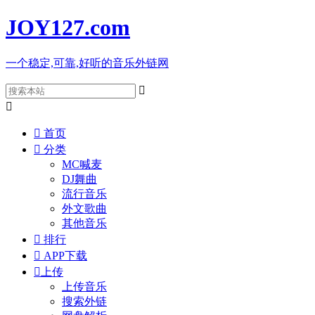
JOY127
.com
一个稳定,可靠,好听的音乐外链网



首页

分类
MC喊麦
DJ舞曲
流行音乐
外文歌曲
其他音乐

排行

APP下载

上传
上传音乐
搜索外链