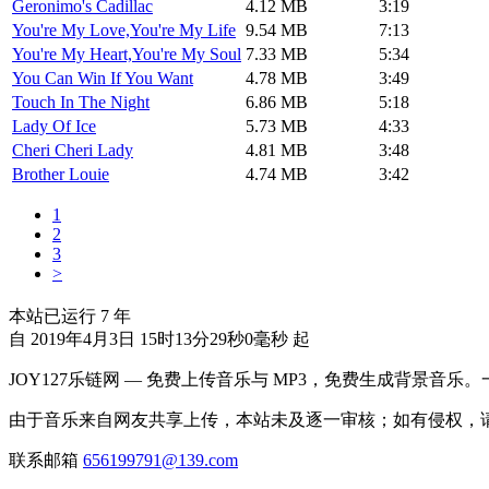
Geronimo's Cadillac
4.12 MB
3:19
You're My Love,You're My Life
9.54 MB
7:13
You're My Heart,You're My Soul
7.33 MB
5:34
You Can Win If You Want
4.78 MB
3:49
Touch In The Night
6.86 MB
5:18
Lady Of Ice
5.73 MB
4:33
Cheri Cheri Lady
4.81 MB
3:48
Brother Louie
4.74 MB
3:42
1
2
3
>
本站已运行
7
年
自 2019年4月3日 15时13分29秒0毫秒 起
JOY127乐链网 — 免费上传音乐与 MP3，免费生成背景音乐
由于音乐来自网友共享上传，本站未及逐一审核；如有侵权，请
联系邮箱
656199791@139.com