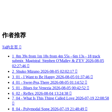
作者推荐
Ta的主页

1
8m 39s from 1m 18s from 4m 55s - 6m 13s - 18 track
submix_Magistral_Stephen O'Malley & Z'EV
2026-08-05
02:27:46

2
Shuko Mizuno
2026-08-05 02:02:17

3
01 - I Want to Be Happy
2026-08-05 01:37:46

4
01 - Swee-Pea,There
2026-08-05 01:14:52

5
01 - Blues for Venezia
2026-08-05 00:42:52

6
02 - Reflex
2026-08-04 13:24:38

7
04 - What Is This Thing Called Love
2026-07-19 22:08:58

8
04 - Polymodal Song
2026-07-19 21:48:49
