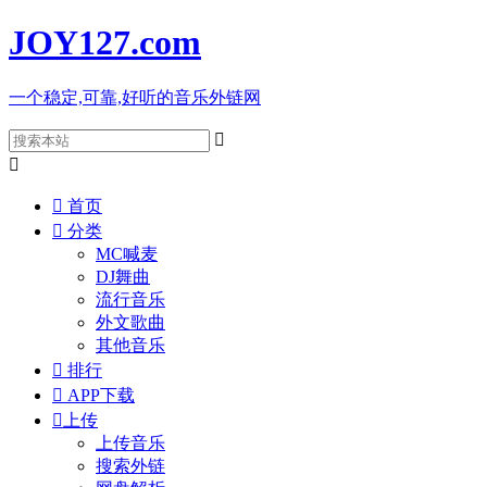
JOY127
.com
一个稳定,可靠,好听的音乐外链网



首页

分类
MC喊麦
DJ舞曲
流行音乐
外文歌曲
其他音乐

排行

APP下载

上传
上传音乐
搜索外链