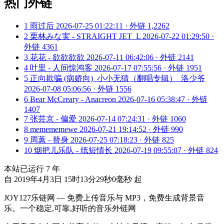
热门外链
1
雨过后
2026-07-25 01:22:11 · 外链 1,2262
2
栗林みな実 - STRAIGHT JET_L
2026-07-22 01:29:50 ·
外链 4361
3
花花 - 欲欲欲欲
2026-07-11 06:42:06 · 外链 2141
4
叶里 - 人间惊鸿客
2026-07-17 07:55:56 · 外链 1951
5
正向欺骗 (病娇向)_小小无猜（翻唱专辑）_洛少爷
2026-07-08 05:06:56 · 外链 1556
6
Bear McCreary - Anacreon
2026-07-16 05:38:47 · 外链
1407
7
张芸京 - 偏爱
2026-07-14 07:24:31 · 外链 1060
8
memememewe
2026-07-21 19:14:52 · 外链 990
9
周蕙 - 替身
2026-07-25 07:18:23 · 外链 825
10
烟把儿乐队 - 纸短情长
2026-07-19 09:55:07 · 外链 824
本站已运行
7
年
自 2019年4月3日 15时13分29秒0毫秒 起
JOY127乐链网 — 免费上传音乐与 MP3，免费生成背景音
乐。一个稳定,可靠,好听的音乐外链网