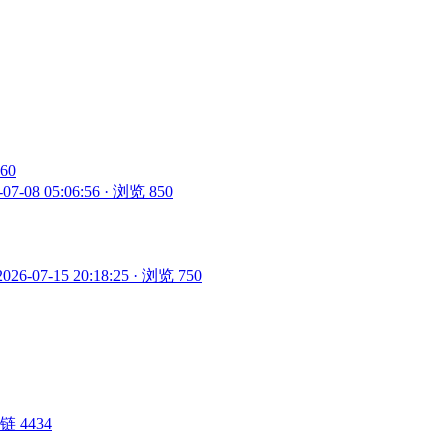
860
-07-08 05:06:56 · 浏览 850
2026-07-15 20:18:25 · 浏览 750
 外链 4434