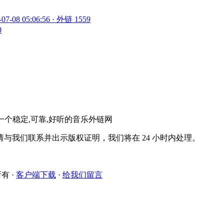
-07-08 05:06:56 · 外链 1559
0
。一个稳定,可靠,好听的音乐外链网
与我们联系并出示版权证明，我们将在 24 小时内处理。
所有
·
客户端下载
·
给我们留言