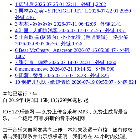
1
雨过后
2026-07-25 01:22:11 · 外链 1,2262
2
栗林みな実 - STRAIGHT JET_L
2026-07-22 01:29:50 ·
外链 4361
3
花花 - 欲欲欲欲
2026-07-11 06:42:06 · 外链 2141
4
叶里 - 人间惊鸿客
2026-07-17 07:55:56 · 外链 1951
5
正向欺骗 (病娇向)_小小无猜（翻唱专辑）_洛少爷
2026-07-08 05:06:56 · 外链 1556
6
Bear McCreary - Anacreon
2026-07-16 05:38:47 · 外链
1407
7
张芸京 - 偏爱
2026-07-14 07:24:31 · 外链 1060
8
memememewe
2026-07-21 19:14:52 · 外链 990
9
周蕙 - 替身
2026-07-25 07:18:23 · 外链 825
10
烟把儿乐队 - 纸短情长
2026-07-19 09:55:07 · 外链 824
本站已运行
7
年
自 2019年4月3日 15时13分29秒0毫秒 起
JOY127乐链网 — 免费上传音乐与 MP3，免费生成背景音
乐。一个稳定,可靠,好听的音乐外链网
由于音乐来自网友共享上传，本站未及逐一审核；如有侵权，
请与我们联系并出示版权证明，我们将在 24 小时内处理。