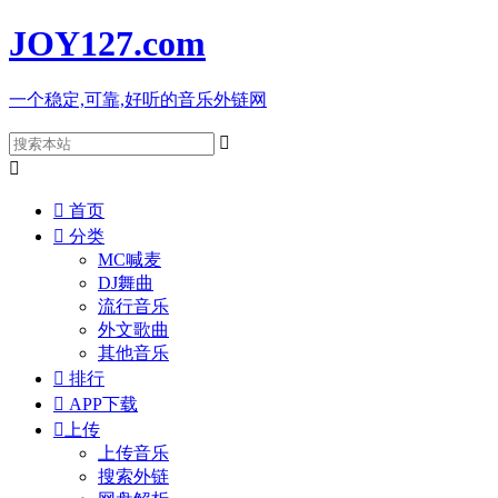
JOY127
.com
一个稳定,可靠,好听的音乐外链网



首页

分类
MC喊麦
DJ舞曲
流行音乐
外文歌曲
其他音乐

排行

APP下载

上传
上传音乐
搜索外链