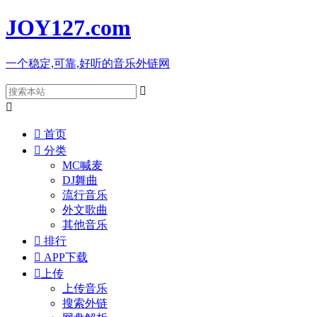
JOY127
.com
一个稳定,可靠,好听的音乐外链网



首页

分类
MC喊麦
DJ舞曲
流行音乐
外文歌曲
其他音乐

排行

APP下载

上传
上传音乐
搜索外链