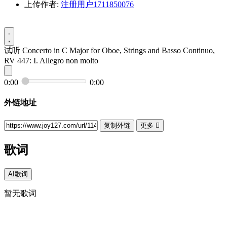
上传作者:
注册用户1711850076
试听
Concerto in C Major for Oboe, Strings and Basso Continuo,
RV 447: I. Allegro non molto
0:00
0:00
外链地址
复制外链
更多

歌词
AI歌词
暂无歌词