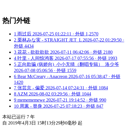
热门外链
1
雨过后
2026-07-25 01:22:11 · 外链 1,2570
2
栗林みな実 - STRAIGHT JET_L
2026-07-22 01:29:50 ·
外链 4434
3
花花 - 欲欲欲欲
2026-07-11 06:42:06 · 外链 2180
4
叶里 - 人间惊鸿客
2026-07-17 07:55:56 · 外链 1993
5
正向欺骗 (病娇向)_小小无猜（翻唱专辑）_洛少爷
2026-07-08 05:06:56 · 外链 1559
6
Bear McCreary - Anacreon
2026-07-16 05:38:47 · 外链
1420
7
张芸京 - 偏爱
2026-07-14 07:24:31 · 外链 1084
8
AZM
2026-08-02 03:29:56 · 外链 1044
9
memememewe
2026-07-21 19:14:52 · 外链 990
10
周蕙 - 替身
2026-07-25 07:18:23 · 外链 847
本站已运行
7
年
自 2019年4月3日 15时13分29秒0毫秒 起