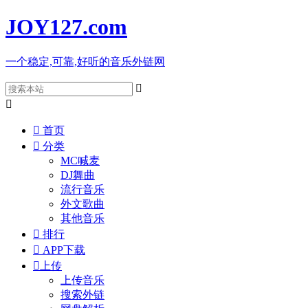
JOY127
.com
一个稳定,可靠,好听的音乐外链网



首页

分类
MC喊麦
DJ舞曲
流行音乐
外文歌曲
其他音乐

排行

APP下载

上传
上传音乐
搜索外链