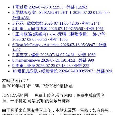
1
雨过后
2026-07-25 01:22:11 · 外链 1,2262
2
栗林みな実 - STRAIGHT JET_L
2026-07-22 01:29:50 ·
外链 4361
3
花花 - 欲欲欲欲
2026-07-11 06:42:06 · 外链 2141
4
叶里 - 人间惊鸿客
2026-07-17 07:55:56 · 外链 1951
5
正向欺骗 (病娇向)_小小无猜（翻唱专辑）_洛少爷
2026-07-08 05:06:56 · 外链 1556
6
Bear McCreary - Anacreon
2026-07-16 05:38:47 · 外链
1407
7
张芸京 - 偏爱
2026-07-14 07:24:31 · 外链 1060
8
memememewe
2026-07-21 19:14:52 · 外链 990
9
周蕙 - 替身
2026-07-25 07:18:23 · 外链 825
10
烟把儿乐队 - 纸短情长
2026-07-19 09:55:07 · 外链 824
本站已运行
7
年
自 2019年4月3日 15时13分29秒0毫秒 起
JOY127乐链网 — 免费上传音乐与 MP3，免费生成背景音
乐。一个稳定,可靠,好听的音乐外链网
由于音乐来自网友共享上传，本站未及逐一审核；如有侵权，