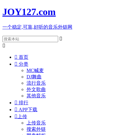
JOY127
.com
一个稳定,可靠,好听的音乐外链网



首页

分类
MC喊麦
DJ舞曲
流行音乐
外文歌曲
其他音乐

排行

APP下载

上传
上传音乐
搜索外链