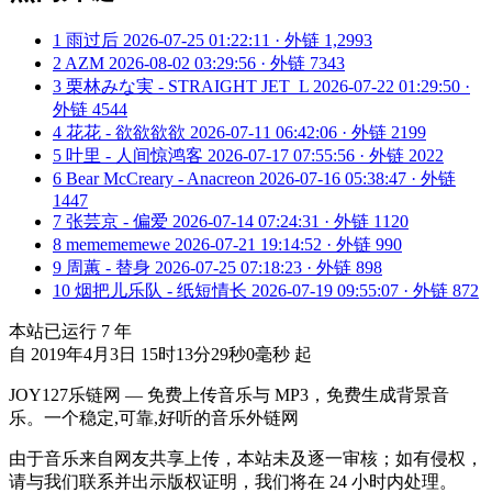
1
雨过后
2026-07-25 01:22:11 · 外链 1,2993
2
AZM
2026-08-02 03:29:56 · 外链 7343
3
栗林みな実 - STRAIGHT JET_L
2026-07-22 01:29:50 ·
外链 4544
4
花花 - 欲欲欲欲
2026-07-11 06:42:06 · 外链 2199
5
叶里 - 人间惊鸿客
2026-07-17 07:55:56 · 外链 2022
6
Bear McCreary - Anacreon
2026-07-16 05:38:47 · 外链
1447
7
张芸京 - 偏爱
2026-07-14 07:24:31 · 外链 1120
8
memememewe
2026-07-21 19:14:52 · 外链 990
9
周蕙 - 替身
2026-07-25 07:18:23 · 外链 898
10
烟把儿乐队 - 纸短情长
2026-07-19 09:55:07 · 外链 872
本站已运行
7
年
自 2019年4月3日 15时13分29秒0毫秒 起
JOY127乐链网 — 免费上传音乐与 MP3，免费生成背景音
乐。一个稳定,可靠,好听的音乐外链网
由于音乐来自网友共享上传，本站未及逐一审核；如有侵权，
请与我们联系并出示版权证明，我们将在 24 小时内处理。