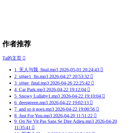
作者推荐
Ta的主页

1
无人与我_final.mp3
2026-05-01 20:24:43

2
sijige1_fin.mp3
2026-04-27 20:53:32

3
sijige_final.mp3
2026-04-26 22:25:42

4
Car Park.mp3
2026-04-22 19:12:04

5
Snowy Lullaby1.mp3
2026-04-22 19:10:04

6
deepgreen.mp3
2026-04-22 19:02:13

7
and so it goes.mp3
2026-04-22 19:00:56

8
Just For You.mp3
2026-04-20 11:51:22

9
On Ne Vit Pas Sans Se Dire Adieu.mp3
2026-04-20
11:35:41
