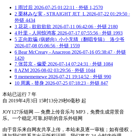
1
雨过后
2026-07-25 01:22:11 · 外链 1,2570
2
栗林みな実 - STRAIGHT JET_L
2026-07-22 01:29:50 ·
外链 4434
3
花花 - 欲欲欲欲
2026-07-11 06:42:06 · 外链 2180
4
叶里 - 人间惊鸿客
2026-07-17 07:55:56 · 外链 1993
5
正向欺骗 (病娇向)_小小无猜（翻唱专辑）_洛少爷
2026-07-08 05:06:56 · 外链 1559
6
Bear McCreary - Anacreon
2026-07-16 05:38:47 · 外链
1420
7
张芸京 - 偏爱
2026-07-14 07:24:31 · 外链 1084
8
AZM
2026-08-02 03:29:56 · 外链 1044
9
memememewe
2026-07-21 19:14:52 · 外链 990
10
周蕙 - 替身
2026-07-25 07:18:23 · 外链 847
本站已运行
7
年
自 2019年4月3日 15时13分29秒0毫秒 起
JOY127乐链网 — 免费上传音乐与 MP3，免费生成背景音
乐。一个稳定,可靠,好听的音乐外链网
由于音乐来自网友共享上传，本站未及逐一审核；如有侵权，
请与我们联系并出示版权证明，我们将在 24 小时内处理。