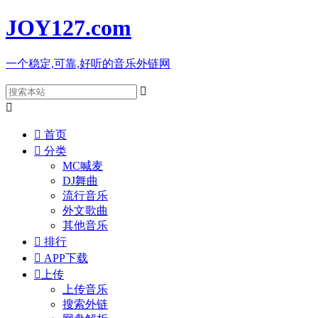
JOY127
.com
一个稳定,可靠,好听的音乐外链网



首页

分类
MC喊麦
DJ舞曲
流行音乐
外文歌曲
其他音乐

排行

APP下载

上传
上传音乐
搜索外链