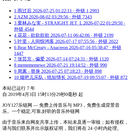
1
雨过后
2026-07-25 01:22:11 · 外链 1,2993
2
AZM
2026-08-02 03:29:56 · 外链 7343
3
栗林みな実 - STRAIGHT JET_L
2026-07-22 01:29:50 ·
外链 4544
4
花花 - 欲欲欲欲
2026-07-11 06:42:06 · 外链 2199
5
叶里 - 人间惊鸿客
2026-07-17 07:55:56 · 外链 2022
6
Bear McCreary - Anacreon
2026-07-16 05:38:47 · 外链
1447
7
张芸京 - 偏爱
2026-07-14 07:24:31 · 外链 1120
8
memememewe
2026-07-21 19:14:52 · 外链 990
9
周蕙 - 替身
2026-07-25 07:18:23 · 外链 898
10
烟把儿乐队 - 纸短情长
2026-07-19 09:55:07 · 外链 872
本站已运行
7
年
自 2019年4月3日 15时13分29秒0毫秒 起
JOY127乐链网 — 免费上传音乐与 MP3，免费生成背景音
乐。一个稳定,可靠,好听的音乐外链网
由于音乐来自网友共享上传，本站未及逐一审核；如有侵权，
请与我们联系并出示版权证明，我们将在 24 小时内处理。