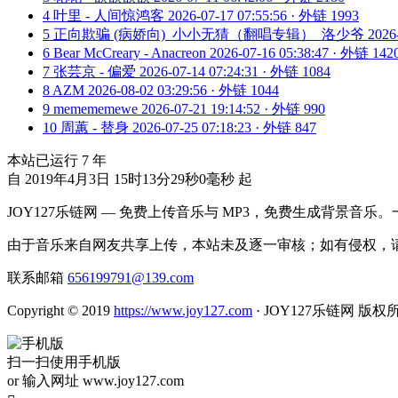
4
叶里 - 人间惊鸿客
2026-07-17 07:55:56 · 外链 1993
5
正向欺骗 (病娇向)_小小无猜（翻唱专辑）_洛少爷
2026
6
Bear McCreary - Anacreon
2026-07-16 05:38:47 · 外链 142
7
张芸京 - 偏爱
2026-07-14 07:24:31 · 外链 1084
8
AZM
2026-08-02 03:29:56 · 外链 1044
9
memememewe
2026-07-21 19:14:52 · 外链 990
10
周蕙 - 替身
2026-07-25 07:18:23 · 外链 847
本站已运行
7
年
自 2019年4月3日 15时13分29秒0毫秒 起
JOY127乐链网 — 免费上传音乐与 MP3，免费生成背景音乐
由于音乐来自网友共享上传，本站未及逐一审核；如有侵权，请
联系邮箱
656199791@139.com
Copyright © 2019
https://www.joy127.com
· JOY127乐链网 版权
扫一扫使用手机版
or 输入网址 www.joy127.com