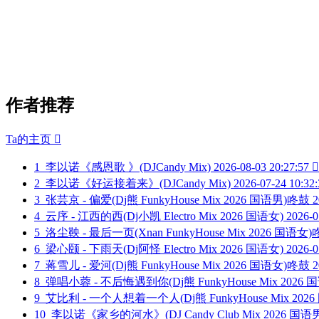
作者推荐
Ta的主页

1
李以诺《感恩歌 》(DJCandy Mix)
2026-08-03 20:27:57

2
李以诺《好运接着来》(DJCandy Mix)
2026-07-24 10:32:
3
张芸京 - 偏爱(Dj熊 FunkyHouse Mix 2026 国语男)咚鼓
2
4
云序 - 江西的西(Dj小凯 Electro Mix 2026 国语女)
2026-0
5
洛尘鞅 - 最后一页(Xnan FunkyHouse Mix 2026 国语女
6
梁心颐 - 下雨天(Dj阿怪 Electro Mix 2026 国语女)
2026-0
7
蒋雪儿 - 爱河(Dj熊 FunkyHouse Mix 2026 国语女)咚鼓
2
8
弹唱小蓉 - 不后悔遇到你(Dj熊 FunkyHouse Mix 2026
9
艾比利 - 一个人想着一个人(Dj熊 FunkyHouse Mix 20
10
李以诺《家乡的河水》(DJ Candy Club Mix 2026 国语