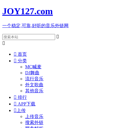
JOY127
.com
一个稳定,可靠,好听的音乐外链网



首页

分类
MC喊麦
DJ舞曲
流行音乐
外文歌曲
其他音乐

排行

APP下载

上传
上传音乐
搜索外链