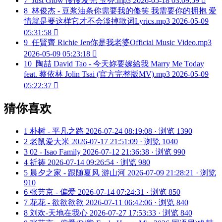
7
Just Glow 慢慢发光 玉芬.mp3
2026-05-18 03:09:59

8
林俊杰 - 豆浆油条你需要我的傻笑 我需要你的拥抱 爱
情就是要这样它才不会淡掉歌词Lyrics.mp3
2026-05-09
05:31:58

9
任賢齊 Richie Jen你是我老婆Official Music Video.mp3
2026-05-09 05:23:18

10
陶喆 David Tao - 今天妳要嫁給我 Marry Me Today
feat. 蔡依林 Jolin Tsai (官方完整版MV).mp3
2026-05-09
05:22:37

猜你喜欢
1
朴树 - 平凡之路
2026-07-24 08:19:08 · 浏览 1390
2
老鼠爱大米
2026-07-17 21:51:09 · 浏览 1040
3
02 - Isao Family
2026-07-12 21:36:38 · 浏览 990
4
祈祷
2026-07-14 09:26:54 · 浏览 980
5
晨夕之家 - 跟随夏风 游山河
2026-07-09 21:28:21 · 浏览
910
6
张芸京 - 偏爱
2026-07-14 07:24:31 · 浏览 850
7
花花 - 欲欲欲欲
2026-07-11 06:42:06 · 浏览 840
8
刘欢-天地在我心
2026-07-27 17:53:33 · 浏览 840