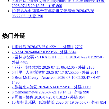
9
张芸京 - 偏爱(Dj熊 FunkyHouse Mix 2026 国语男)咚鼓
2026-07-15 20:18:25 · 浏览 800
10
韩磊&姚贝娜-千百年后谁又记得谁
2026-07-28
06:27:05 · 浏览 790
热门外链
1
雨过后
2026-07-25 01:22:11 · 外链 1,2797
2
AZM
2026-08-02 03:29:56 · 外链 5614
3
栗林みな実 - STRAIGHT JET_L
2026-07-22 01:29:50 ·
外链 4485
4
花花 - 欲欲欲欲
2026-07-11 06:42:06 · 外链 2185
5
叶里 - 人间惊鸿客
2026-07-17 07:55:56 · 外链 2014
6
Bear McCreary - Anacreon
2026-07-16 05:38:47 · 外链
1430
7
张芸京 - 偏爱
2026-07-14 07:24:31 · 外链 1119
8
memememewe
2026-07-21 19:14:52 · 外链 990
9
周蕙 - 替身
2026-07-25 07:18:23 · 外链 864
10
烟把儿乐队 - 纸短情长
2026-07-19 09:55:07 · 外链 854