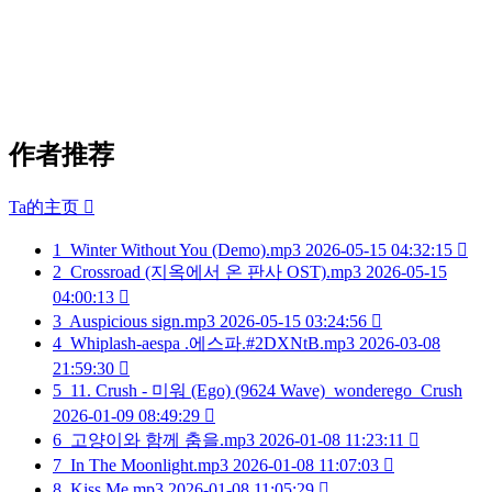
作者推荐
Ta的主页

1
Winter Without You (Demo).mp3
2026-05-15 04:32:15

2
Crossroad (지옥에서 온 판사 OST).mp3
2026-05-15
04:00:13

3
Auspicious sign.mp3
2026-05-15 03:24:56

4
Whiplash-aespa .에스파.#2DXNtB.mp3
2026-03-08
21:59:30

5
11. Crush - 미워 (Ego) (9624 Wave)_wonderego_Crush
2026-01-09 08:49:29

6
고양이와 함께 춤을.mp3
2026-01-08 11:23:11

7
In The Moonlight.mp3
2026-01-08 11:07:03

8
Kiss Me.mp3
2026-01-08 11:05:29
