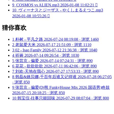
9
COSMOS vs ALIEN.mp3
2026-01-08 11:02:21

10
ヴィーナスとジーザス - やくしまるえつこ.mp3
2026-01-08 10:55:26

猜你喜欢
1
朴树 - 平凡之路
2026-07-24 08:19:08 · 浏览 1460
2
老鼠爱大米
2026-07-17 21:51:09 · 浏览 1110
3
02 - Isao Family
2026-07-12 21:36:38 · 浏览 1040
4
祈祷
2026-07-14 09:26:54 · 浏览 1030
5
张芸京 - 偏爱
2026-07-14 07:24:31 · 浏览 890
6
花花 - 欲欲欲欲
2026-07-11 06:42:06 · 浏览 890
7
刘欢-天地在我心
2026-07-27 17:53:33 · 浏览 890
8
韩磊&姚贝娜-千百年后谁又记得谁
2026-07-28 06:27:05
· 浏览 850
9
张芸京 - 偏爱(Dj熊 FunkyHouse Mix 2026 国语男)咚鼓
2026-07-15 20:18:25 · 浏览 850
10
韩宝仪-往事只能回味
2026-07-29 08:07:04 · 浏览 800