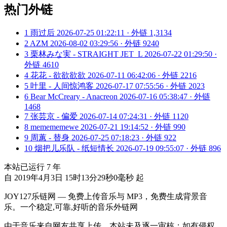
热门外链
1
雨过后
2026-07-25 01:22:11 · 外链 1,3134
2
AZM
2026-08-02 03:29:56 · 外链 9240
3
栗林みな実 - STRAIGHT JET_L
2026-07-22 01:29:50 ·
外链 4610
4
花花 - 欲欲欲欲
2026-07-11 06:42:06 · 外链 2216
5
叶里 - 人间惊鸿客
2026-07-17 07:55:56 · 外链 2023
6
Bear McCreary - Anacreon
2026-07-16 05:38:47 · 外链
1468
7
张芸京 - 偏爱
2026-07-14 07:24:31 · 外链 1120
8
memememewe
2026-07-21 19:14:52 · 外链 990
9
周蕙 - 替身
2026-07-25 07:18:23 · 外链 922
10
烟把儿乐队 - 纸短情长
2026-07-19 09:55:07 · 外链 896
本站已运行
7
年
自 2019年4月3日 15时13分29秒0毫秒 起
JOY127乐链网 — 免费上传音乐与 MP3，免费生成背景音
乐。一个稳定,可靠,好听的音乐外链网
由于音乐来自网友共享上传，本站未及逐一审核；如有侵权，