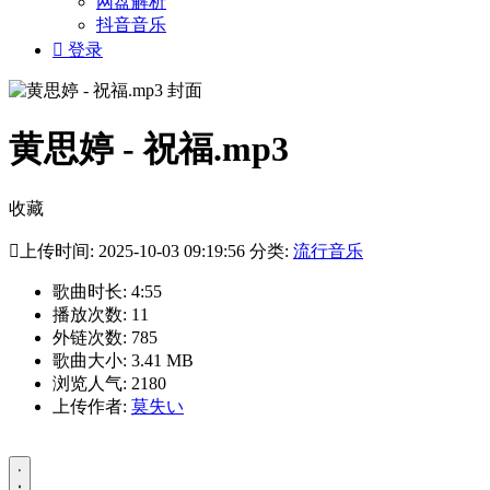
网盘解析
抖音音乐

登录
黄思婷 - 祝福.mp3
收藏

上传时间: 2025-10-03 09:19:56 分类:
流行音乐
歌曲时长: 4:55
播放次数: 11
外链次数: 785
歌曲大小: 3.41 MB
浏览人气: 2180
上传作者:
莫失い