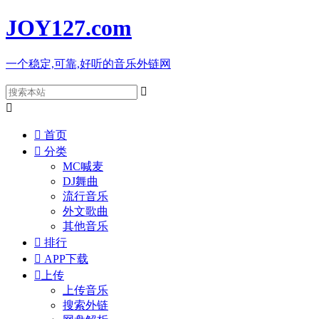
JOY127
.com
一个稳定,可靠,好听的音乐外链网



首页

分类
MC喊麦
DJ舞曲
流行音乐
外文歌曲
其他音乐

排行

APP下载

上传
上传音乐
搜索外链