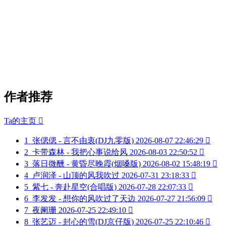
作者推荐
Ta的主页

1
张偲偲 - 言不由衷(DJ九零版)
2026-08-07 22:46:29

2
卡带森林 - 我把心事说给风
2026-08-03 22:50:52

3
落日微醺 - 黄昏尽晚霞(烟嗓版)
2026-08-02 15:48:19

4
卢润泽 - 山顶的风我吹过
2026-07-31 23:18:33

5
紫七 - 奔赴星空(合唱版)
2026-07-28 22:07:33

6
李发发 - 想你的风吹过了天边
2026-07-27 21:56:09

7
夜阑珊
2026-07-25 22:49:10

8
张艺迈 - 封心的雪(DJ京仔版)
2026-07-25 22:10:46
