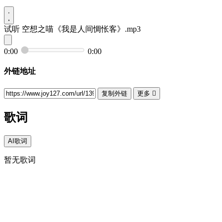
试听
空想之喵《我是人间惆怅客》.mp3
0:00
0:00
外链地址
复制外链
更多

歌词
AI歌词
暂无歌词