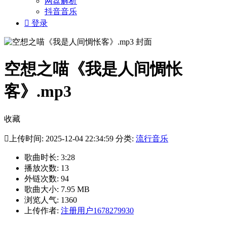
网盘解析
抖音音乐

登录
空想之喵《我是人间惆怅
客》.mp3
收藏

上传时间: 2025-12-04 22:34:59 分类:
流行音乐
歌曲时长: 3:28
播放次数: 13
外链次数: 94
歌曲大小: 7.95 MB
浏览人气: 1360
上传作者:
注册用户1678279930