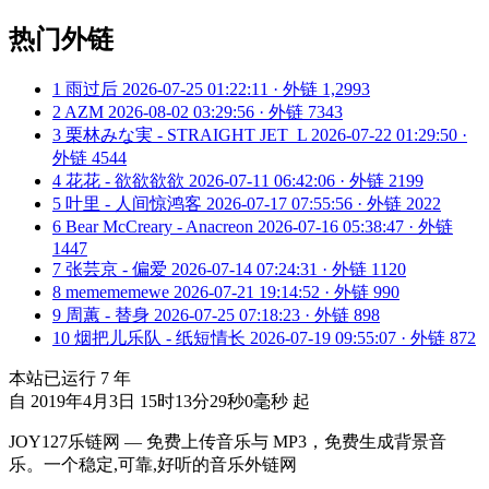
热门外链
1
雨过后
2026-07-25 01:22:11 · 外链 1,2993
2
AZM
2026-08-02 03:29:56 · 外链 7343
3
栗林みな実 - STRAIGHT JET_L
2026-07-22 01:29:50 ·
外链 4544
4
花花 - 欲欲欲欲
2026-07-11 06:42:06 · 外链 2199
5
叶里 - 人间惊鸿客
2026-07-17 07:55:56 · 外链 2022
6
Bear McCreary - Anacreon
2026-07-16 05:38:47 · 外链
1447
7
张芸京 - 偏爱
2026-07-14 07:24:31 · 外链 1120
8
memememewe
2026-07-21 19:14:52 · 外链 990
9
周蕙 - 替身
2026-07-25 07:18:23 · 外链 898
10
烟把儿乐队 - 纸短情长
2026-07-19 09:55:07 · 外链 872
本站已运行
7
年
自 2019年4月3日 15时13分29秒0毫秒 起
JOY127乐链网 — 免费上传音乐与 MP3，免费生成背景音
乐。一个稳定,可靠,好听的音乐外链网