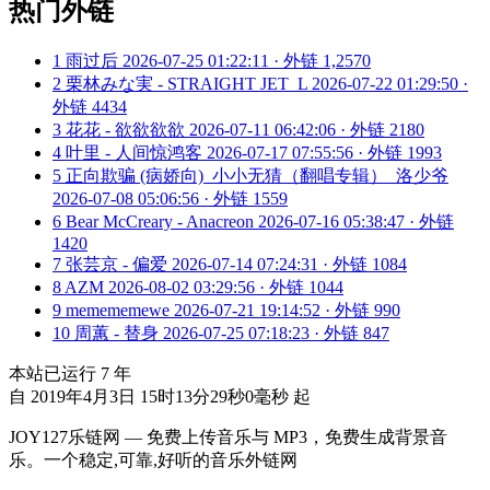
热门外链
1
雨过后
2026-07-25 01:22:11 · 外链 1,2570
2
栗林みな実 - STRAIGHT JET_L
2026-07-22 01:29:50 ·
外链 4434
3
花花 - 欲欲欲欲
2026-07-11 06:42:06 · 外链 2180
4
叶里 - 人间惊鸿客
2026-07-17 07:55:56 · 外链 1993
5
正向欺骗 (病娇向)_小小无猜（翻唱专辑）_洛少爷
2026-07-08 05:06:56 · 外链 1559
6
Bear McCreary - Anacreon
2026-07-16 05:38:47 · 外链
1420
7
张芸京 - 偏爱
2026-07-14 07:24:31 · 外链 1084
8
AZM
2026-08-02 03:29:56 · 外链 1044
9
memememewe
2026-07-21 19:14:52 · 外链 990
10
周蕙 - 替身
2026-07-25 07:18:23 · 外链 847
本站已运行
7
年
自 2019年4月3日 15时13分29秒0毫秒 起
JOY127乐链网 — 免费上传音乐与 MP3，免费生成背景音
乐。一个稳定,可靠,好听的音乐外链网