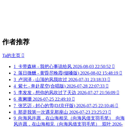
作者推荐
Ta的主页

1
卡带森林 - 我把心事说给风
2026-08-03 22:50:52

2
落日微醺 - 黄昏尽晚霞(烟嗓版)
2026-08-02 15:48:19

3
卢润泽 - 山顶的风我吹过
2026-07-31 23:18:33

4
紫七 - 奔赴星空(合唱版)
2026-07-28 22:07:33

5
李发发 - 想你的风吹过了天边
2026-07-27 21:56:09

6
夜阑珊
2026-07-25 22:49:10

7
张艺迈 - 封心的雪(DJ京仔版)
2026-07-25 22:10:46

8
那是我第一次遇见那座山
2026-07-23 23:25:23

9
向海风许愿，在山海相见（向海风借支羽毛笔）_向海
风许愿，在山海相见（向海风借支羽毛笔）_双叶
2026-