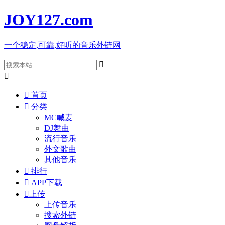
JOY127
.com
一个稳定,可靠,好听的音乐外链网



首页

分类
MC喊麦
DJ舞曲
流行音乐
外文歌曲
其他音乐

排行

APP下载

上传
上传音乐
搜索外链