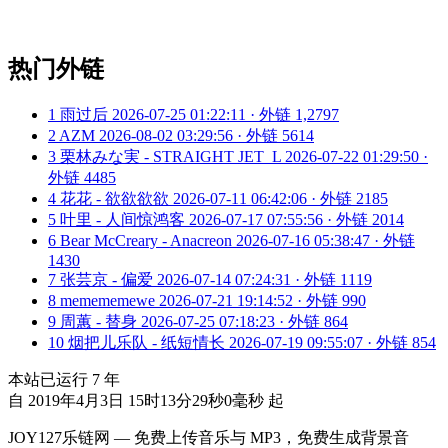
热门外链
1
雨过后
2026-07-25 01:22:11 · 外链 1,2797
2
AZM
2026-08-02 03:29:56 · 外链 5614
3
栗林みな実 - STRAIGHT JET_L
2026-07-22 01:29:50 ·
外链 4485
4
花花 - 欲欲欲欲
2026-07-11 06:42:06 · 外链 2185
5
叶里 - 人间惊鸿客
2026-07-17 07:55:56 · 外链 2014
6
Bear McCreary - Anacreon
2026-07-16 05:38:47 · 外链
1430
7
张芸京 - 偏爱
2026-07-14 07:24:31 · 外链 1119
8
memememewe
2026-07-21 19:14:52 · 外链 990
9
周蕙 - 替身
2026-07-25 07:18:23 · 外链 864
10
烟把儿乐队 - 纸短情长
2026-07-19 09:55:07 · 外链 854
本站已运行
7
年
自 2019年4月3日 15时13分29秒0毫秒 起
JOY127乐链网 — 免费上传音乐与 MP3，免费生成背景音