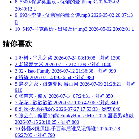
8
5500-保罗莫里哀 - 忧郁的爱情.mp3
2026-05-02
20:40:12

9
9934-李健 - 父亲写的散文诗.mp3
2026-05-02 20:07:13

10
5497-马克西姆 - 出埃及记.mp3
2026-05-02 20:02:01

猜你喜欢
1
朴树 - 平凡之路
2026-07-24 08:19:08 · 浏览 1390
2
老鼠爱大米
2026-07-17 21:51:09 · 浏览 1040
3
02 - Isao Family
2026-07-12 21:36:38 · 浏览 990
4
祈祷
2026-07-14 09:26:54 · 浏览 980
5
晨夕之家 - 跟随夏风 游山河
2026-07-09 21:28:21 · 浏览
910
6
张芸京 - 偏爱
2026-07-14 07:24:31 · 浏览 850
7
花花 - 欲欲欲欲
2026-07-11 06:42:06 · 浏览 840
8
刘欢-天地在我心
2026-07-27 17:53:33 · 浏览 840
9
张芸京 - 偏爱(Dj熊 FunkyHouse Mix 2026 国语男)咚鼓
2026-07-15 20:18:25 · 浏览 800
10
韩磊&姚贝娜-千百年后谁又记得谁
2026-07-28
06:27:05 · 浏览 790