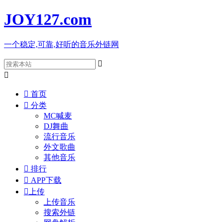
JOY127
.com
一个稳定,可靠,好听的音乐外链网



首页

分类
MC喊麦
DJ舞曲
流行音乐
外文歌曲
其他音乐

排行

APP下载

上传
上传音乐
搜索外链