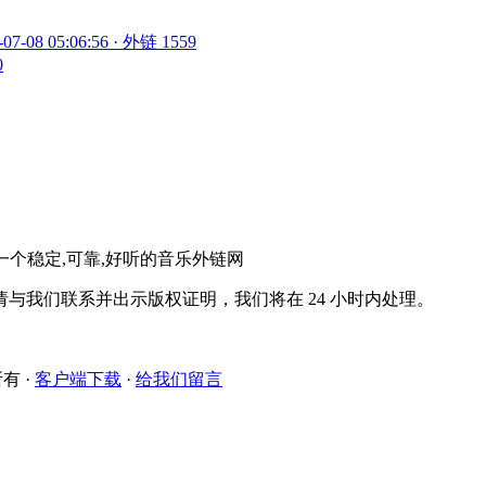
-07-08 05:06:56 · 外链 1559
0
。一个稳定,可靠,好听的音乐外链网
与我们联系并出示版权证明，我们将在 24 小时内处理。
所有
·
客户端下载
·
给我们留言