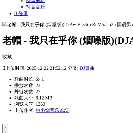
网盘解析
抖音音乐

登录
老帽 - 我只在乎你 (烟嗓版)(DJAw 
收藏

上传时间: 2025-12-22 21:52:12 分类:
DJ舞曲
歌曲时长: 6:41
播放次数: 23
外链次数: 27
歌曲大小: 6.12 MB
浏览人气: 1360
上传作者:
串串烧音乐论坛