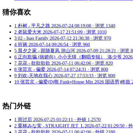
猜你喜欢
1
朴树 - 平凡之路
2026-07-24 08:19:08 · 浏览 1340
2
老鼠爱大米
2026-07-17 21:51:09 · 浏览 1010
3
02 - Isao Family
2026-07-12 21:36:38 · 浏览 970
4
祈祷
2026-07-14 09:26:54 · 浏览 960
5
晨夕之家 - 跟随夏风 游山河
2026-07-09 21:28:21 · 浏览 
6
正向欺骗 (病娇向)_小小无猜（翻唱专辑）_洛少爷
2026
7
花花 - 欲欲欲欲
2026-07-11 06:42:06 · 浏览 820
8
张芸京 - 偏爱
2026-07-14 07:24:31 · 浏览 800
9
刘欢-天地在我心
2026-07-27 17:53:33 · 浏览 800
10
张芸京 - 偏爱(Dj熊 FunkyHouse Mix 2026 国语男)咚鼓
热门外链
1
雨过后
2026-07-25 01:22:11 · 外链 1,2570
2
栗林みな実 - STRAIGHT JET_L
2026-07-22 01:29:50 ·
3
花花 - 欲欲欲欲
2026-07-11 06:42:06 · 外链 2180