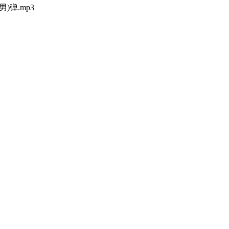
语男)弹.mp3