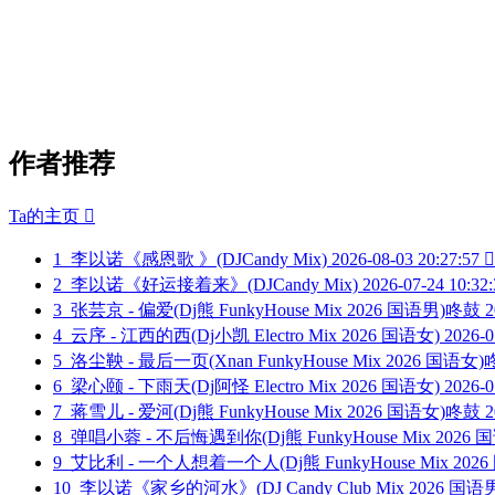
作者推荐
Ta的主页

1
李以诺《感恩歌 》(DJCandy Mix)
2026-08-03 20:27:57

2
李以诺《好运接着来》(DJCandy Mix)
2026-07-24 10:32:
3
张芸京 - 偏爱(Dj熊 FunkyHouse Mix 2026 国语男)咚鼓
2
4
云序 - 江西的西(Dj小凯 Electro Mix 2026 国语女)
2026-0
5
洛尘鞅 - 最后一页(Xnan FunkyHouse Mix 2026 国语女
6
梁心颐 - 下雨天(Dj阿怪 Electro Mix 2026 国语女)
2026-0
7
蒋雪儿 - 爱河(Dj熊 FunkyHouse Mix 2026 国语女)咚鼓
2
8
弹唱小蓉 - 不后悔遇到你(Dj熊 FunkyHouse Mix 2026
9
艾比利 - 一个人想着一个人(Dj熊 FunkyHouse Mix 20
10
李以诺《家乡的河水》(DJ Candy Club Mix 2026 国语