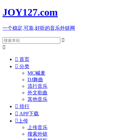
JOY127
.com
一个稳定,可靠,好听的音乐外链网



首页

分类
MC喊麦
DJ舞曲
流行音乐
外文歌曲
其他音乐

排行

APP下载

上传
上传音乐
搜索外链