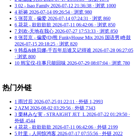
3
02 - Isao Family
2026-07-12 21:36:38 · 浏览 1000
4
祈祷
2026-07-14 09:26:54 · 浏览 980
5
张芸京 - 偏爱
2026-07-14 07:24:31 · 浏览 860
6
花花 - 欲欲欲欲
2026-07-11 06:42:06 · 浏览 850
7
刘欢-天地在我心
2026-07-27 17:53:33 · 浏览 850
8
张芸京 - 偏爱(Dj熊 FunkyHouse Mix 2026 国语男)咚鼓
2026-07-15 20:18:25 · 浏览 820
9
韩磊&姚贝娜-千百年后谁又记得谁
2026-07-28 06:27:05
· 浏览 800
10
韩宝仪-往事只能回味
2026-07-29 08:07:04 · 浏览 780
热门外链
1
雨过后
2026-07-25 01:22:11 · 外链 1,2993
2
AZM
2026-08-02 03:29:56 · 外链 7343
3
栗林みな実 - STRAIGHT JET_L
2026-07-22 01:29:50 ·
外链 4544
4
花花 - 欲欲欲欲
2026-07-11 06:42:06 · 外链 2199
5
叶里 - 人间惊鸿客
2026-07-17 07:55:56 · 外链 2022