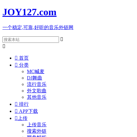
JOY127
.com
一个稳定,可靠,好听的音乐外链网



首页

分类
MC喊麦
DJ舞曲
流行音乐
外文歌曲
其他音乐

排行

APP下载

上传
上传音乐
搜索外链