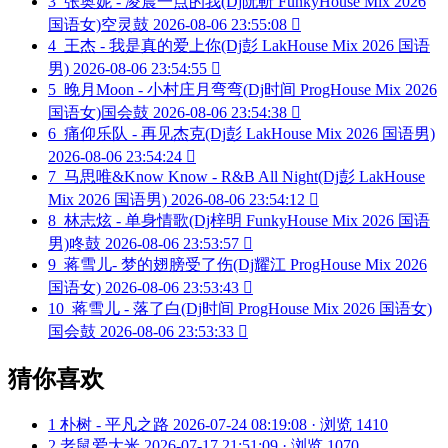
3
张奥妮 - 凌晨一点的我(Dj阮靳 FunkyHouse Mix 2026
国语女)空灵鼓
2026-08-06 23:55:08

4
王杰 - 我是真的爱上你(Dj彭 LakHouse Mix 2026 国语
男)
2026-08-06 23:54:55

5
晚月Moon - 小村庄月弯弯(Dj时间 ProgHouse Mix 2026
国语女)国会鼓
2026-08-06 23:54:38

6
痛仰乐队 - 再见杰克(Dj彭 LakHouse Mix 2026 国语男)
2026-08-06 23:54:24

7
马思唯&Know Know - R&B All Night(Dj彭 LakHouse
Mix 2026 国语男)
2026-08-06 23:54:12

8
林志炫 - 单身情歌(Dj梓明 FunkyHouse Mix 2026 国语
男)咚鼓
2026-08-06 23:53:57

9
蒋雪儿- 梦的翅膀受了伤(Dj耀江 ProgHouse Mix 2026
国语女)
2026-08-06 23:53:43

10
蒋雪儿 - 落了白(Dj时间 ProgHouse Mix 2026 国语女)
国会鼓
2026-08-06 23:53:33

猜你喜欢
1
朴树 - 平凡之路
2026-07-24 08:19:08 · 浏览 1410
2
老鼠爱大米
2026-07-17 21:51:09 · 浏览 1070