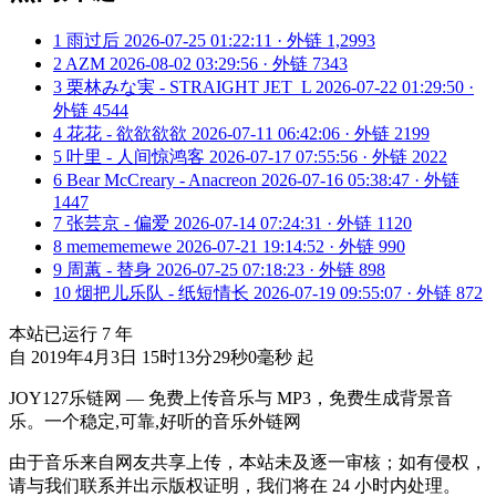
1
雨过后
2026-07-25 01:22:11 · 外链 1,2993
2
AZM
2026-08-02 03:29:56 · 外链 7343
3
栗林みな実 - STRAIGHT JET_L
2026-07-22 01:29:50 ·
外链 4544
4
花花 - 欲欲欲欲
2026-07-11 06:42:06 · 外链 2199
5
叶里 - 人间惊鸿客
2026-07-17 07:55:56 · 外链 2022
6
Bear McCreary - Anacreon
2026-07-16 05:38:47 · 外链
1447
7
张芸京 - 偏爱
2026-07-14 07:24:31 · 外链 1120
8
memememewe
2026-07-21 19:14:52 · 外链 990
9
周蕙 - 替身
2026-07-25 07:18:23 · 外链 898
10
烟把儿乐队 - 纸短情长
2026-07-19 09:55:07 · 外链 872
本站已运行
7
年
自 2019年4月3日 15时13分29秒0毫秒 起
JOY127乐链网 — 免费上传音乐与 MP3，免费生成背景音
乐。一个稳定,可靠,好听的音乐外链网
由于音乐来自网友共享上传，本站未及逐一审核；如有侵权，
请与我们联系并出示版权证明，我们将在 24 小时内处理。