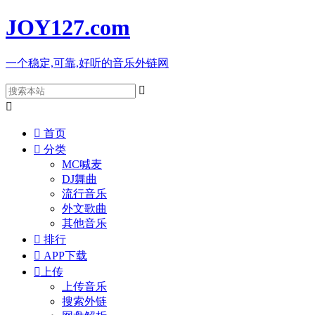
JOY127
.com
一个稳定,可靠,好听的音乐外链网



首页

分类
MC喊麦
DJ舞曲
流行音乐
外文歌曲
其他音乐

排行

APP下载

上传
上传音乐
搜索外链