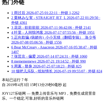
热门外链
1
雨过后
2026-07-25 01:22:11 · 外链 1,2262
2
栗林みな実 - STRAIGHT JET_L
2026-07-22 01:29:50 ·
外链 4361
3
花花 - 欲欲欲欲
2026-07-11 06:42:06 · 外链 2141
4
叶里 - 人间惊鸿客
2026-07-17 07:55:56 · 外链 1951
5
正向欺骗 (病娇向)_小小无猜（翻唱专辑）_洛少爷
2026-07-08 05:06:56 · 外链 1556
6
Bear McCreary - Anacreon
2026-07-16 05:38:47 · 外链
1407
7
张芸京 - 偏爱
2026-07-14 07:24:31 · 外链 1060
8
memememewe
2026-07-21 19:14:52 · 外链 990
9
周蕙 - 替身
2026-07-25 07:18:23 · 外链 825
10
烟把儿乐队 - 纸短情长
2026-07-19 09:55:07 · 外链 824
本站已运行
7
年
自 2019年4月3日 15时13分29秒0毫秒 起
JOY127乐链网 — 免费上传音乐与 MP3，免费生成背景音
乐。一个稳定,可靠,好听的音乐外链网