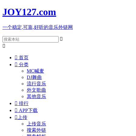
JOY127
.com
一个稳定,可靠,好听的音乐外链网



首页

分类
MC喊麦
DJ舞曲
流行音乐
外文歌曲
其他音乐

排行

APP下载

上传
上传音乐
搜索外链