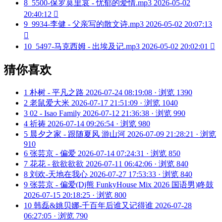
8
5500-保罗莫里哀 - 忧郁的爱情.mp3
2026-05-02
20:40:12

9
9934-李健 - 父亲写的散文诗.mp3
2026-05-02 20:07:13

10
5497-马克西姆 - 出埃及记.mp3
2026-05-02 20:02:01

猜你喜欢
1
朴树 - 平凡之路
2026-07-24 08:19:08 · 浏览 1390
2
老鼠爱大米
2026-07-17 21:51:09 · 浏览 1040
3
02 - Isao Family
2026-07-12 21:36:38 · 浏览 990
4
祈祷
2026-07-14 09:26:54 · 浏览 980
5
晨夕之家 - 跟随夏风 游山河
2026-07-09 21:28:21 · 浏览
910
6
张芸京 - 偏爱
2026-07-14 07:24:31 · 浏览 850
7
花花 - 欲欲欲欲
2026-07-11 06:42:06 · 浏览 840
8
刘欢-天地在我心
2026-07-27 17:53:33 · 浏览 840
9
张芸京 - 偏爱(Dj熊 FunkyHouse Mix 2026 国语男)咚鼓
2026-07-15 20:18:25 · 浏览 800
10
韩磊&姚贝娜-千百年后谁又记得谁
2026-07-28
06:27:05 · 浏览 790