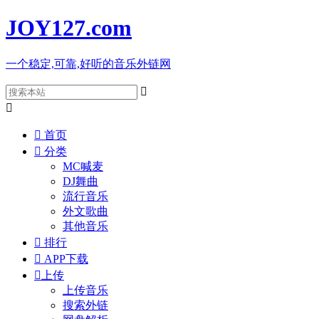
JOY127
.com
一个稳定,可靠,好听的音乐外链网



首页

分类
MC喊麦
DJ舞曲
流行音乐
外文歌曲
其他音乐

排行

APP下载

上传
上传音乐
搜索外链