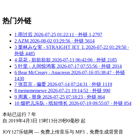
热门外链
1
雨过后
2026-07-25 01:22:11 · 外链 1,2797
2
AZM
2026-08-02 03:29:56 · 外链 5614
3
栗林みな実 - STRAIGHT JET_L
2026-07-22 01:29:50 ·
外链 4485
4
花花 - 欲欲欲欲
2026-07-11 06:42:06 · 外链 2185
5
叶里 - 人间惊鸿客
2026-07-17 07:55:56 · 外链 2014
6
Bear McCreary - Anacreon
2026-07-16 05:38:47 · 外链
1430
7
张芸京 - 偏爱
2026-07-14 07:24:31 · 外链 1119
8
memememewe
2026-07-21 19:14:52 · 外链 990
9
周蕙 - 替身
2026-07-25 07:18:23 · 外链 864
10
烟把儿乐队 - 纸短情长
2026-07-19 09:55:07 · 外链 854
本站已运行
7
年
自 2019年4月3日 15时13分29秒0毫秒 起
JOY127乐链网 — 免费上传音乐与 MP3，免费生成背景音