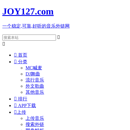
JOY127
.com
一个稳定,可靠,好听的音乐外链网



首页

分类
MC喊麦
DJ舞曲
流行音乐
外文歌曲
其他音乐

排行

APP下载

上传
上传音乐
搜索外链