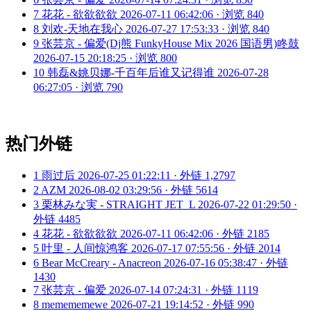
7
花花 - 欲欲欲欲
2026-07-11 06:42:06 · 浏览 840
8
刘欢-天地在我心
2026-07-27 17:53:33 · 浏览 840
9
张芸京 - 偏爱(Dj熊 FunkyHouse Mix 2026 国语男)咚鼓
2026-07-15 20:18:25 · 浏览 800
10
韩磊&姚贝娜-千百年后谁又记得谁
2026-07-28
06:27:05 · 浏览 790
热门外链
1
雨过后
2026-07-25 01:22:11 · 外链 1,2797
2
AZM
2026-08-02 03:29:56 · 外链 5614
3
栗林みな実 - STRAIGHT JET_L
2026-07-22 01:29:50 ·
外链 4485
4
花花 - 欲欲欲欲
2026-07-11 06:42:06 · 外链 2185
5
叶里 - 人间惊鸿客
2026-07-17 07:55:56 · 外链 2014
6
Bear McCreary - Anacreon
2026-07-16 05:38:47 · 外链
1430
7
张芸京 - 偏爱
2026-07-14 07:24:31 · 外链 1119
8
memememewe
2026-07-21 19:14:52 · 外链 990