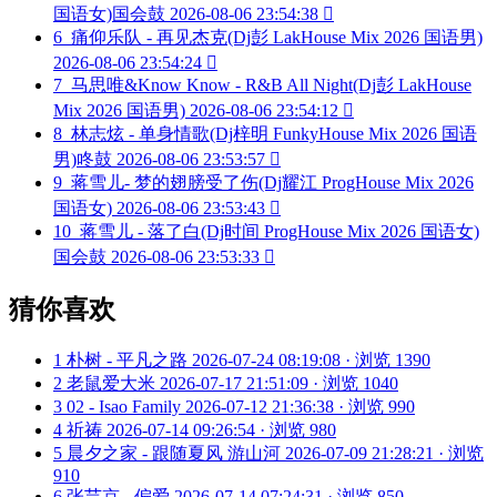
国语女)国会鼓
2026-08-06 23:54:38

6
痛仰乐队 - 再见杰克(Dj彭 LakHouse Mix 2026 国语男)
2026-08-06 23:54:24

7
马思唯&Know Know - R&B All Night(Dj彭 LakHouse
Mix 2026 国语男)
2026-08-06 23:54:12

8
林志炫 - 单身情歌(Dj梓明 FunkyHouse Mix 2026 国语
男)咚鼓
2026-08-06 23:53:57

9
蒋雪儿- 梦的翅膀受了伤(Dj耀江 ProgHouse Mix 2026
国语女)
2026-08-06 23:53:43

10
蒋雪儿 - 落了白(Dj时间 ProgHouse Mix 2026 国语女)
国会鼓
2026-08-06 23:53:33

猜你喜欢
1
朴树 - 平凡之路
2026-07-24 08:19:08 · 浏览 1390
2
老鼠爱大米
2026-07-17 21:51:09 · 浏览 1040
3
02 - Isao Family
2026-07-12 21:36:38 · 浏览 990
4
祈祷
2026-07-14 09:26:54 · 浏览 980
5
晨夕之家 - 跟随夏风 游山河
2026-07-09 21:28:21 · 浏览
910
6
张芸京 - 偏爱
2026-07-14 07:24:31 · 浏览 850