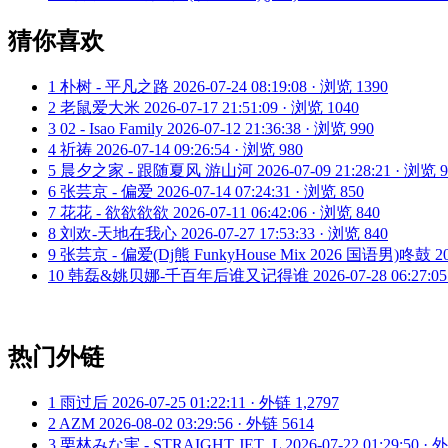
猜你喜欢
1
朴树 - 平凡之路
2026-07-24 08:19:08 · 浏览 1390
2
老鼠爱大米
2026-07-17 21:51:09 · 浏览 1040
3
02 - Isao Family
2026-07-12 21:36:38 · 浏览 990
4
祈祷
2026-07-14 09:26:54 · 浏览 980
5
晨夕之家 - 跟随夏风 游山河
2026-07-09 21:28:21 · 浏览 
6
张芸京 - 偏爱
2026-07-14 07:24:31 · 浏览 850
7
花花 - 欲欲欲欲
2026-07-11 06:42:06 · 浏览 840
8
刘欢-天地在我心
2026-07-27 17:53:33 · 浏览 840
9
张芸京 - 偏爱(Dj熊 FunkyHouse Mix 2026 国语男)咚鼓
2
10
韩磊&姚贝娜-千百年后谁又记得谁
2026-07-28 06:27:0
热门外链
1
雨过后
2026-07-25 01:22:11 · 外链 1,2797
2
AZM
2026-08-02 03:29:56 · 外链 5614
3
栗林みな実 - STRAIGHT JET_L
2026-07-22 01:29:50 ·