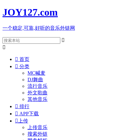
JOY127
.com
一个稳定,可靠,好听的音乐外链网



首页

分类
MC喊麦
DJ舞曲
流行音乐
外文歌曲
其他音乐

排行

APP下载

上传
上传音乐
搜索外链