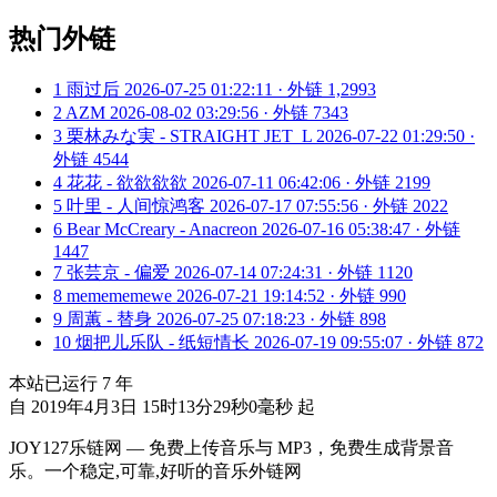
热门外链
1
雨过后
2026-07-25 01:22:11 · 外链 1,2993
2
AZM
2026-08-02 03:29:56 · 外链 7343
3
栗林みな実 - STRAIGHT JET_L
2026-07-22 01:29:50 ·
外链 4544
4
花花 - 欲欲欲欲
2026-07-11 06:42:06 · 外链 2199
5
叶里 - 人间惊鸿客
2026-07-17 07:55:56 · 外链 2022
6
Bear McCreary - Anacreon
2026-07-16 05:38:47 · 外链
1447
7
张芸京 - 偏爱
2026-07-14 07:24:31 · 外链 1120
8
memememewe
2026-07-21 19:14:52 · 外链 990
9
周蕙 - 替身
2026-07-25 07:18:23 · 外链 898
10
烟把儿乐队 - 纸短情长
2026-07-19 09:55:07 · 外链 872
本站已运行
7
年
自 2019年4月3日 15时13分29秒0毫秒 起
JOY127乐链网 — 免费上传音乐与 MP3，免费生成背景音
乐。一个稳定,可靠,好听的音乐外链网