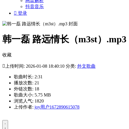
网盘解析
抖音音乐

登录
韩一磊 路远情长（m3st）.mp3
收藏

上传时间: 2026-01-08 18:40:10 分类:
外文歌曲
歌曲时长: 2:31
播放次数: 21
外链次数: 18
歌曲大小: 5.75 MB
浏览人气: 1820
上传作者:
joy用户1672890615078