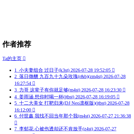
作者推荐
Ta的主页

1
小夫妻组合 过日子(k3st)
2026-07-28 19:52:05

2
落日微醺 九百九十九朵玫瑰(r&b)(zm4st)
2026-07-28
16:27:54

3
力哥 这辈子有你就足够(m4st)
2026-07-28 16:23:30

4
姜雨涵 想你时喝一杯(jtbst)
2026-07-28 16:19:05

5
十二大美女 打靶归来(DJ Neo凛枢版)(jtbst)
2026-07-28
16:12:00

6
付世鑫 我找不回当年那个我(m4st)
2026-07-27 21:36:38

7
李郁花 心被伤透却还不肯放手(z4st)
2026-07-27