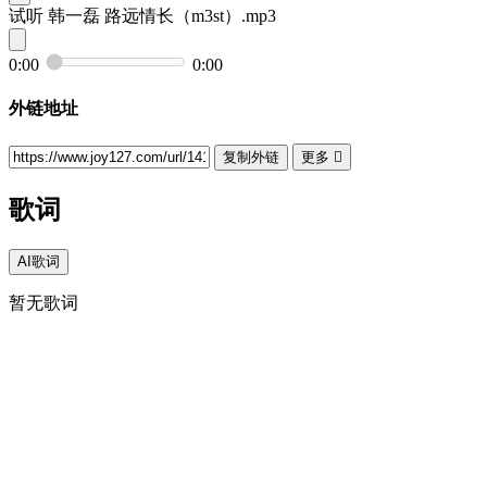
试听
韩一磊 路远情长（m3st）.mp3
0:00
0:00
外链地址
复制外链
更多

歌词
AI歌词
暂无歌词