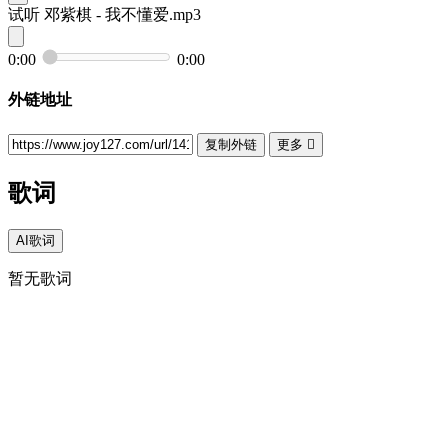
试听
邓紫棋 - 我不懂爱.mp3
0:00
0:00
外链地址
复制外链
更多

歌词
AI歌词
暂无歌词