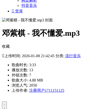
网盘解析
抖音音乐

登录
邓紫棋 - 我不懂爱.mp3
收藏

上传时间: 2026-01-08 21:42:45 分类:
流行音乐
歌曲时长: 3:33
播放次数: 13
外链次数: 7
歌曲大小: 4.88 MB
浏览人气: 2050
上传作者:
注册用户1711151125