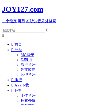
JOY127
.com
一个稳定,可靠,好听的音乐外链网



首页

分类
MC喊麦
DJ舞曲
流行音乐
外文歌曲
其他音乐

排行

APP下载

上传
上传音乐
搜索外链