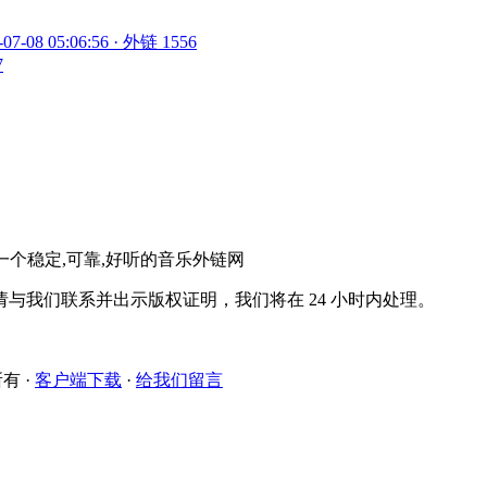
-07-08 05:06:56 · 外链 1556
7
。一个稳定,可靠,好听的音乐外链网
与我们联系并出示版权证明，我们将在 24 小时内处理。
所有
·
客户端下载
·
给我们留言