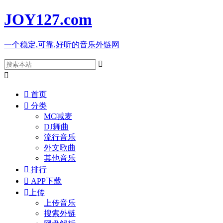
JOY127
.com
一个稳定,可靠,好听的音乐外链网



首页

分类
MC喊麦
DJ舞曲
流行音乐
外文歌曲
其他音乐

排行

APP下载

上传
上传音乐
搜索外链