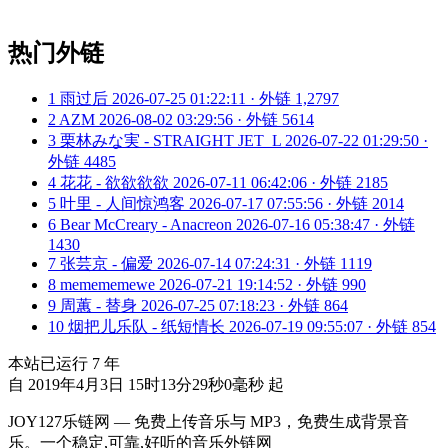
热门外链
1
雨过后
2026-07-25 01:22:11 · 外链 1,2797
2
AZM
2026-08-02 03:29:56 · 外链 5614
3
栗林みな実 - STRAIGHT JET_L
2026-07-22 01:29:50 ·
外链 4485
4
花花 - 欲欲欲欲
2026-07-11 06:42:06 · 外链 2185
5
叶里 - 人间惊鸿客
2026-07-17 07:55:56 · 外链 2014
6
Bear McCreary - Anacreon
2026-07-16 05:38:47 · 外链
1430
7
张芸京 - 偏爱
2026-07-14 07:24:31 · 外链 1119
8
memememewe
2026-07-21 19:14:52 · 外链 990
9
周蕙 - 替身
2026-07-25 07:18:23 · 外链 864
10
烟把儿乐队 - 纸短情长
2026-07-19 09:55:07 · 外链 854
本站已运行
7
年
自 2019年4月3日 15时13分29秒0毫秒 起
JOY127乐链网 — 免费上传音乐与 MP3，免费生成背景音
乐。一个稳定,可靠,好听的音乐外链网