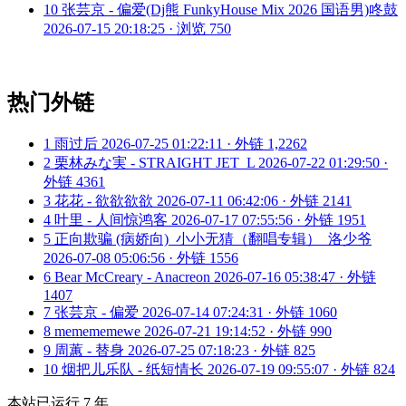
10
张芸京 - 偏爱(Dj熊 FunkyHouse Mix 2026 国语男)咚鼓
2026-07-15 20:18:25 · 浏览 750
热门外链
1
雨过后
2026-07-25 01:22:11 · 外链 1,2262
2
栗林みな実 - STRAIGHT JET_L
2026-07-22 01:29:50 ·
外链 4361
3
花花 - 欲欲欲欲
2026-07-11 06:42:06 · 外链 2141
4
叶里 - 人间惊鸿客
2026-07-17 07:55:56 · 外链 1951
5
正向欺骗 (病娇向)_小小无猜（翻唱专辑）_洛少爷
2026-07-08 05:06:56 · 外链 1556
6
Bear McCreary - Anacreon
2026-07-16 05:38:47 · 外链
1407
7
张芸京 - 偏爱
2026-07-14 07:24:31 · 外链 1060
8
memememewe
2026-07-21 19:14:52 · 外链 990
9
周蕙 - 替身
2026-07-25 07:18:23 · 外链 825
10
烟把儿乐队 - 纸短情长
2026-07-19 09:55:07 · 外链 824
本站已运行
7
年