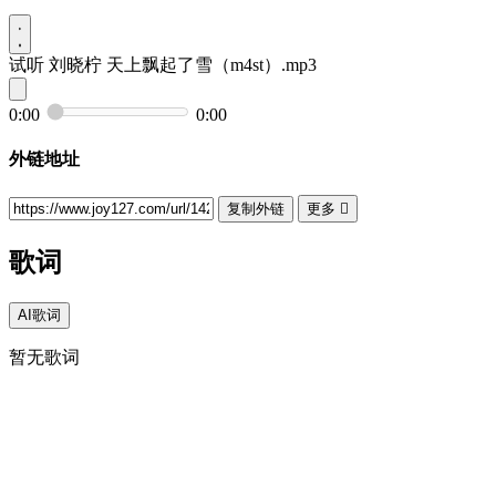
试听
刘晓柠 天上飘起了雪（m4st）.mp3
0:00
0:00
外链地址
复制外链
更多

歌词
AI歌词
暂无歌词