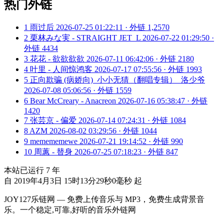
热门外链
1
雨过后
2026-07-25 01:22:11 · 外链 1,2570
2
栗林みな実 - STRAIGHT JET_L
2026-07-22 01:29:50 ·
外链 4434
3
花花 - 欲欲欲欲
2026-07-11 06:42:06 · 外链 2180
4
叶里 - 人间惊鸿客
2026-07-17 07:55:56 · 外链 1993
5
正向欺骗 (病娇向)_小小无猜（翻唱专辑）_洛少爷
2026-07-08 05:06:56 · 外链 1559
6
Bear McCreary - Anacreon
2026-07-16 05:38:47 · 外链
1420
7
张芸京 - 偏爱
2026-07-14 07:24:31 · 外链 1084
8
AZM
2026-08-02 03:29:56 · 外链 1044
9
memememewe
2026-07-21 19:14:52 · 外链 990
10
周蕙 - 替身
2026-07-25 07:18:23 · 外链 847
本站已运行
7
年
自 2019年4月3日 15时13分29秒0毫秒 起
JOY127乐链网 — 免费上传音乐与 MP3，免费生成背景音
乐。一个稳定,可靠,好听的音乐外链网