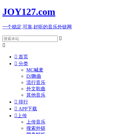
JOY127
.com
一个稳定,可靠,好听的音乐外链网



首页

分类
MC喊麦
DJ舞曲
流行音乐
外文歌曲
其他音乐

排行

APP下载

上传
上传音乐
搜索外链