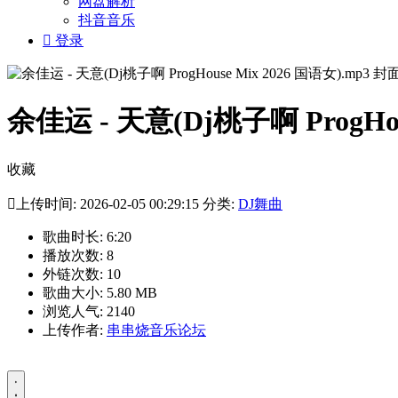
网盘解析
抖音音乐

登录
余佳运 - 天意(Dj桃子啊 ProgHou
收藏

上传时间: 2026-02-05 00:29:15 分类:
DJ舞曲
歌曲时长: 6:20
播放次数: 8
外链次数: 10
歌曲大小: 5.80 MB
浏览人气: 2140
上传作者:
串串烧音乐论坛