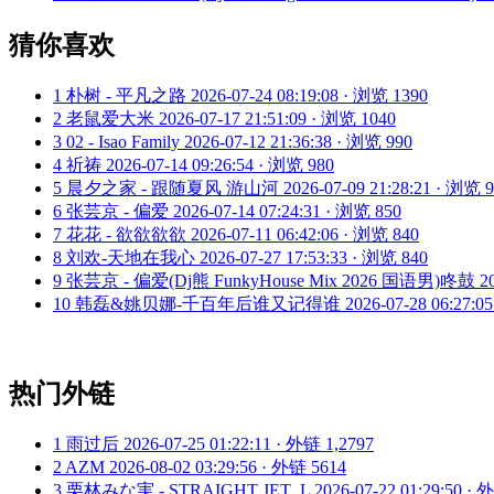
猜你喜欢
1
朴树 - 平凡之路
2026-07-24 08:19:08 · 浏览 1390
2
老鼠爱大米
2026-07-17 21:51:09 · 浏览 1040
3
02 - Isao Family
2026-07-12 21:36:38 · 浏览 990
4
祈祷
2026-07-14 09:26:54 · 浏览 980
5
晨夕之家 - 跟随夏风 游山河
2026-07-09 21:28:21 · 浏览 
6
张芸京 - 偏爱
2026-07-14 07:24:31 · 浏览 850
7
花花 - 欲欲欲欲
2026-07-11 06:42:06 · 浏览 840
8
刘欢-天地在我心
2026-07-27 17:53:33 · 浏览 840
9
张芸京 - 偏爱(Dj熊 FunkyHouse Mix 2026 国语男)咚鼓
2
10
韩磊&姚贝娜-千百年后谁又记得谁
2026-07-28 06:27:0
热门外链
1
雨过后
2026-07-25 01:22:11 · 外链 1,2797
2
AZM
2026-08-02 03:29:56 · 外链 5614
3
栗林みな実 - STRAIGHT JET_L
2026-07-22 01:29:50 ·