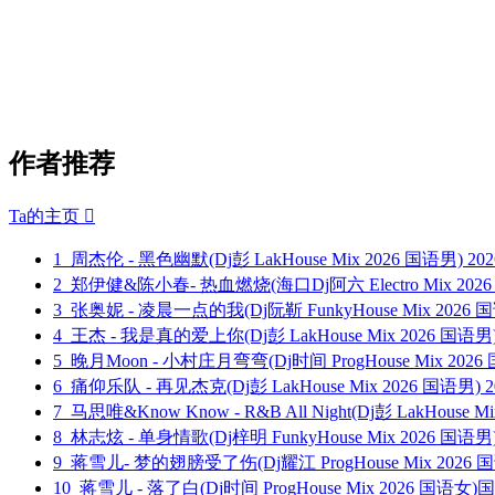
作者推荐
Ta的主页

1
周杰伦 - 黑色幽默(Dj彭 LakHouse Mix 2026 国语男)
202
2
郑伊健&陈小春- 热血燃烧(海口Dj阿六 Electro Mix 202
3
张奥妮 - 凌晨一点的我(Dj阮靳 FunkyHouse Mix 2026
4
王杰 - 我是真的爱上你(Dj彭 LakHouse Mix 2026 国语男
5
晚月Moon - 小村庄月弯弯(Dj时间 ProgHouse Mix 20
6
痛仰乐队 - 再见杰克(Dj彭 LakHouse Mix 2026 国语男)
2
7
马思唯&Know Know - R&B All Night(Dj彭 LakHouse M
8
林志炫 - 单身情歌(Dj梓明 FunkyHouse Mix 2026 国语
9
蒋雪儿- 梦的翅膀受了伤(Dj耀江 ProgHouse Mix 2026 
10
蒋雪儿 - 落了白(Dj时间 ProgHouse Mix 2026 国语女