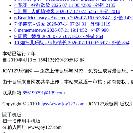
4
花花 - 欲欲欲欲
2026-07-11 06:42:06 · 外链 2185
5
叶里 - 人间惊鸿客
2026-07-17 07:55:56 · 外链 2014
6
Bear McCreary - Anacreon
2026-07-16 05:38:47 · 外链 143
7
张芸京 - 偏爱
2026-07-14 07:24:31 · 外链 1119
8
memememewe
2026-07-21 19:14:52 · 外链 990
9
周蕙 - 替身
2026-07-25 07:18:23 · 外链 864
10
烟把儿乐队 - 纸短情长
2026-07-19 09:55:07 · 外链 854
本站已运行
7
年
自 2019年4月3日 15时13分29秒0毫秒 起
JOY127乐链网 — 免费上传音乐与 MP3，免费生成背景音乐
由于音乐来自网友共享上传，本站未及逐一审核；如有侵权，请
联系邮箱
656199791@139.com
Copyright © 2019
https://www.joy127.com
· JOY127乐链网 版权
扫一扫使用手机版
or 输入网址 www.joy127.com