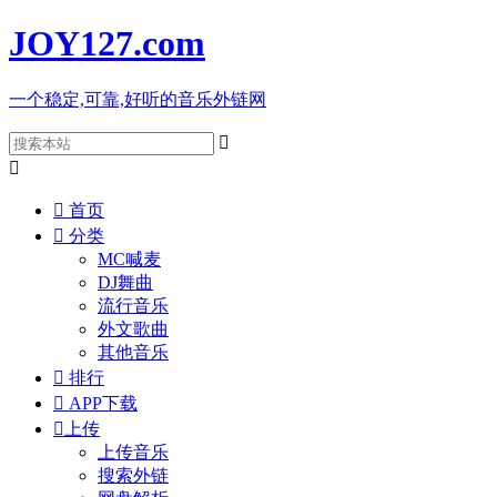
JOY127
.com
一个稳定,可靠,好听的音乐外链网



首页

分类
MC喊麦
DJ舞曲
流行音乐
外文歌曲
其他音乐

排行

APP下载

上传
上传音乐
搜索外链