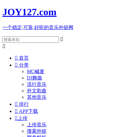
JOY127
.com
一个稳定,可靠,好听的音乐外链网



首页

分类
MC喊麦
DJ舞曲
流行音乐
外文歌曲
其他音乐

排行

APP下载

上传
上传音乐
搜索外链