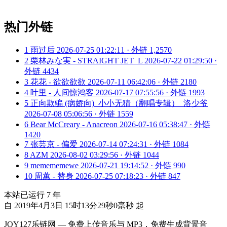
热门外链
1
雨过后
2026-07-25 01:22:11 · 外链 1,2570
2
栗林みな実 - STRAIGHT JET_L
2026-07-22 01:29:50 ·
外链 4434
3
花花 - 欲欲欲欲
2026-07-11 06:42:06 · 外链 2180
4
叶里 - 人间惊鸿客
2026-07-17 07:55:56 · 外链 1993
5
正向欺骗 (病娇向)_小小无猜（翻唱专辑）_洛少爷
2026-07-08 05:06:56 · 外链 1559
6
Bear McCreary - Anacreon
2026-07-16 05:38:47 · 外链
1420
7
张芸京 - 偏爱
2026-07-14 07:24:31 · 外链 1084
8
AZM
2026-08-02 03:29:56 · 外链 1044
9
memememewe
2026-07-21 19:14:52 · 外链 990
10
周蕙 - 替身
2026-07-25 07:18:23 · 外链 847
本站已运行
7
年
自 2019年4月3日 15时13分29秒0毫秒 起
JOY127乐链网 — 免费上传音乐与 MP3，免费生成背景音