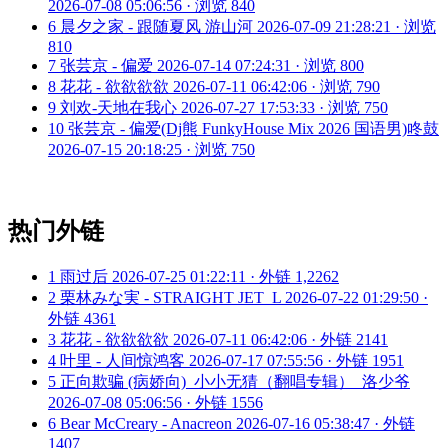
2026-07-08 05:06:56 · 浏览 840
6
晨夕之家 - 跟随夏风 游山河
2026-07-09 21:28:21 · 浏览
810
7
张芸京 - 偏爱
2026-07-14 07:24:31 · 浏览 800
8
花花 - 欲欲欲欲
2026-07-11 06:42:06 · 浏览 790
9
刘欢-天地在我心
2026-07-27 17:53:33 · 浏览 750
10
张芸京 - 偏爱(Dj熊 FunkyHouse Mix 2026 国语男)咚鼓
2026-07-15 20:18:25 · 浏览 750
热门外链
1
雨过后
2026-07-25 01:22:11 · 外链 1,2262
2
栗林みな実 - STRAIGHT JET_L
2026-07-22 01:29:50 ·
外链 4361
3
花花 - 欲欲欲欲
2026-07-11 06:42:06 · 外链 2141
4
叶里 - 人间惊鸿客
2026-07-17 07:55:56 · 外链 1951
5
正向欺骗 (病娇向)_小小无猜（翻唱专辑）_洛少爷
2026-07-08 05:06:56 · 外链 1556
6
Bear McCreary - Anacreon
2026-07-16 05:38:47 · 外链
1407