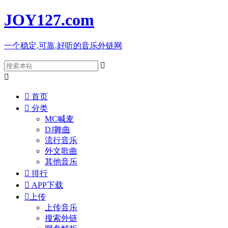
JOY127
.com
一个稳定,可靠,好听的音乐外链网



首页

分类
MC喊麦
DJ舞曲
流行音乐
外文歌曲
其他音乐

排行

APP下载

上传
上传音乐
搜索外链