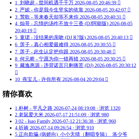
1
刘晓超 - 世间机遇千千万
2026-08-05 20:46:39

2
严妮 - 你是我今生坚实的依靠
2026-08-05 20:42:07

3
莺歌 - 等来春天却等不来你
2026-08-05 20:40:31

4
灿哥 - 忘情的汤咋不放十三香 (DJ阿能版)
2026-08-05
20:40:19

5
童珺 - 没结果的亲吻 (DJ R7版)
2026-08-05 20:40:13

6
莲子 - 真心相爱最难得
2026-08-05 20:30:55

7
莲子 - 此生认定把你跟
2026-08-05 20:30:48

8
何元桥 - 宁愿为你一错再错
2026-08-05 20:30:25

9
藏逸惠源 - 违背诺言只剩痛苦 (DJ)
2026-08-05 20:30:12

10
燕宝儿 - 许你所有
2026-08-04 20:29:04

猜你喜欢
1
朴树 - 平凡之路
2026-07-24 08:19:08 · 浏览 1320
2
老鼠爱大米
2026-07-17 21:51:09 · 浏览 980
3
02 - Isao Family
2026-07-12 21:36:38 · 浏览 960
4
祈祷
2026-07-14 09:26:54 · 浏览 910
5
正向欺骗 (病娇向)_小小无猜（翻唱专辑）_洛少爷