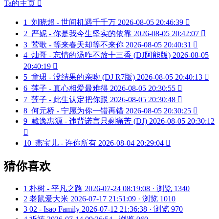
Ta的主页

1
刘晓超 - 世间机遇千千万
2026-08-05 20:46:39

2
严妮 - 你是我今生坚实的依靠
2026-08-05 20:42:07

3
莺歌 - 等来春天却等不来你
2026-08-05 20:40:31

4
灿哥 - 忘情的汤咋不放十三香 (DJ阿能版)
2026-08-05
20:40:19

5
童珺 - 没结果的亲吻 (DJ R7版)
2026-08-05 20:40:13

6
莲子 - 真心相爱最难得
2026-08-05 20:30:55

7
莲子 - 此生认定把你跟
2026-08-05 20:30:48

8
何元桥 - 宁愿为你一错再错
2026-08-05 20:30:25

9
藏逸惠源 - 违背诺言只剩痛苦 (DJ)
2026-08-05 20:30:12

10
燕宝儿 - 许你所有
2026-08-04 20:29:04

猜你喜欢
1
朴树 - 平凡之路
2026-07-24 08:19:08 · 浏览 1340
2
老鼠爱大米
2026-07-17 21:51:09 · 浏览 1010
3
02 - Isao Family
2026-07-12 21:36:38 · 浏览 970