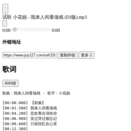
试听
小花姐 - 我来人间看场戏 (DJ版).mp3
0:00
0:00
外链地址
复制外链
更多

歌词
AI纠错
歌曲：我来人间看场戏 - 歌手：小花姐

[00:00.000] 【前奏】

[00:01.500] 我来人间看场戏

[00:04.200] 悲欢离合演给你

[00:06.900] 笑过哭过都忘记

[00:09.600] 只留回忆在心里

[00:12.300]
