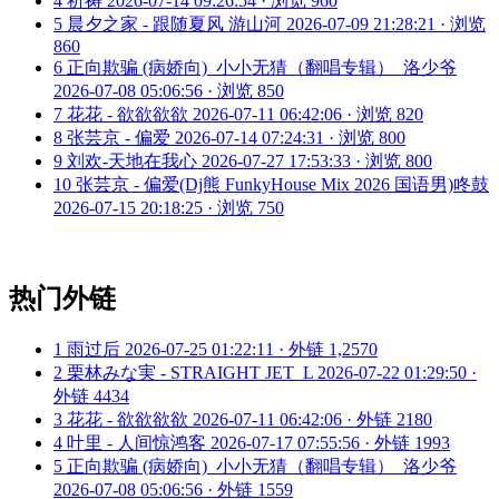
4
祈祷
2026-07-14 09:26:54 · 浏览 960
5
晨夕之家 - 跟随夏风 游山河
2026-07-09 21:28:21 · 浏览
860
6
正向欺骗 (病娇向)_小小无猜（翻唱专辑）_洛少爷
2026-07-08 05:06:56 · 浏览 850
7
花花 - 欲欲欲欲
2026-07-11 06:42:06 · 浏览 820
8
张芸京 - 偏爱
2026-07-14 07:24:31 · 浏览 800
9
刘欢-天地在我心
2026-07-27 17:53:33 · 浏览 800
10
张芸京 - 偏爱(Dj熊 FunkyHouse Mix 2026 国语男)咚鼓
2026-07-15 20:18:25 · 浏览 750
热门外链
1
雨过后
2026-07-25 01:22:11 · 外链 1,2570
2
栗林みな実 - STRAIGHT JET_L
2026-07-22 01:29:50 ·
外链 4434
3
花花 - 欲欲欲欲
2026-07-11 06:42:06 · 外链 2180
4
叶里 - 人间惊鸿客
2026-07-17 07:55:56 · 外链 1993
5
正向欺骗 (病娇向)_小小无猜（翻唱专辑）_洛少爷
2026-07-08 05:06:56 · 外链 1559