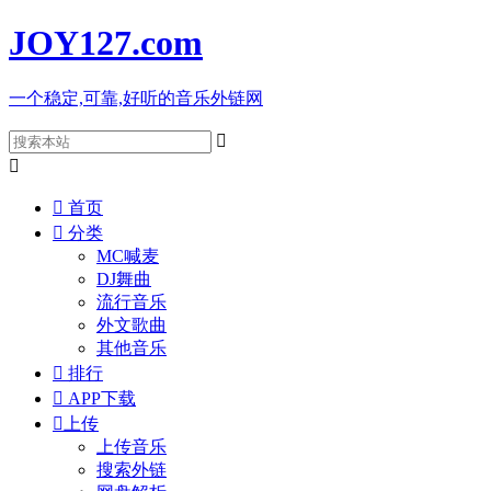
JOY127
.com
一个稳定,可靠,好听的音乐外链网



首页

分类
MC喊麦
DJ舞曲
流行音乐
外文歌曲
其他音乐

排行

APP下载

上传
上传音乐
搜索外链