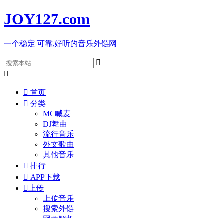
JOY127
.com
一个稳定,可靠,好听的音乐外链网



首页

分类
MC喊麦
DJ舞曲
流行音乐
外文歌曲
其他音乐

排行

APP下载

上传
上传音乐
搜索外链