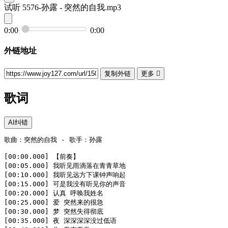
试听
5576-孙露 - 突然的自我.mp3
0:00
0:00
外链地址
复制外链
更多

歌词
AI纠错
歌曲：突然的自我 - 歌手：孙露

[00:00.000] 【前奏】

[00:05.000] 我听见雨滴落在青青草地

[00:10.000] 我听见远方下课钟声响起

[00:15.000] 可是我没有听见你的声音

[00:20.000] 认真 呼唤我姓名

[00:25.000] 爱 突然来的很急

[00:30.000] 梦 突然失得彻底

[00:35.000] 夜 深深深深没过低语
