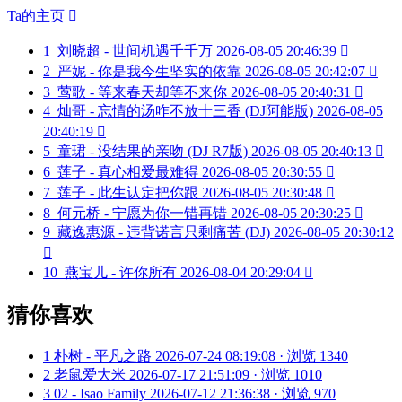
Ta的主页

1
刘晓超 - 世间机遇千千万
2026-08-05 20:46:39

2
严妮 - 你是我今生坚实的依靠
2026-08-05 20:42:07

3
莺歌 - 等来春天却等不来你
2026-08-05 20:40:31

4
灿哥 - 忘情的汤咋不放十三香 (DJ阿能版)
2026-08-05
20:40:19

5
童珺 - 没结果的亲吻 (DJ R7版)
2026-08-05 20:40:13

6
莲子 - 真心相爱最难得
2026-08-05 20:30:55

7
莲子 - 此生认定把你跟
2026-08-05 20:30:48

8
何元桥 - 宁愿为你一错再错
2026-08-05 20:30:25

9
藏逸惠源 - 违背诺言只剩痛苦 (DJ)
2026-08-05 20:30:12

10
燕宝儿 - 许你所有
2026-08-04 20:29:04

猜你喜欢
1
朴树 - 平凡之路
2026-07-24 08:19:08 · 浏览 1340
2
老鼠爱大米
2026-07-17 21:51:09 · 浏览 1010
3
02 - Isao Family
2026-07-12 21:36:38 · 浏览 970