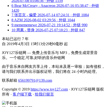
2026-07-08 05:06:56 · 外链 1559
6
Bear McCreary - Anacreon
2026-07-16 05:38:47 · 外链
1420
7
张芸京 - 偏爱
2026-07-14 07:24:31 · 外链 1084
8
AZM
2026-08-02 03:29:56 · 外链 1044
9
memememewe
2026-07-21 19:14:52 · 外链 990
10
周蕙 - 替身
2026-07-25 07:18:23 · 外链 847
本站已运行
7
年
自 2019年4月3日 15时13分29秒0毫秒 起
JOY127乐链网 — 免费上传音乐与 MP3，免费生成背景音
乐。一个稳定,可靠,好听的音乐外链网
由于音乐来自网友共享上传，本站未及逐一审核；如有侵权，
请与我们联系并出示版权证明，我们将在 24 小时内处理。
联系邮箱
656199791@139.com
Copyright © 2019
https://www.joy127.com
· JOY127乐链网 版权
所有
·
客户端下载
·
给我们留言