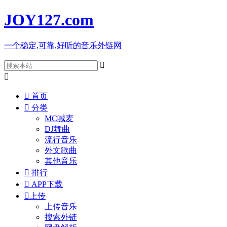
JOY127
.com
一个稳定,可靠,好听的音乐外链网



首页

分类
MC喊麦
DJ舞曲
流行音乐
外文歌曲
其他音乐

排行

APP下载

上传
上传音乐
搜索外链