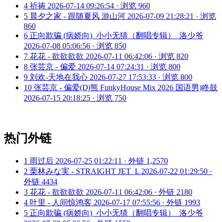
4
祈祷
2026-07-14 09:26:54 · 浏览 960
5
晨夕之家 - 跟随夏风 游山河
2026-07-09 21:28:21 · 浏览
860
6
正向欺骗 (病娇向)_小小无猜（翻唱专辑）_洛少爷
2026-07-08 05:06:56 · 浏览 850
7
花花 - 欲欲欲欲
2026-07-11 06:42:06 · 浏览 820
8
张芸京 - 偏爱
2026-07-14 07:24:31 · 浏览 800
9
刘欢-天地在我心
2026-07-27 17:53:33 · 浏览 800
10
张芸京 - 偏爱(Dj熊 FunkyHouse Mix 2026 国语男)咚鼓
2026-07-15 20:18:25 · 浏览 750
热门外链
1
雨过后
2026-07-25 01:22:11 · 外链 1,2570
2
栗林みな実 - STRAIGHT JET_L
2026-07-22 01:29:50 ·
外链 4434
3
花花 - 欲欲欲欲
2026-07-11 06:42:06 · 外链 2180
4
叶里 - 人间惊鸿客
2026-07-17 07:55:56 · 外链 1993
5
正向欺骗 (病娇向)_小小无猜（翻唱专辑）_洛少爷