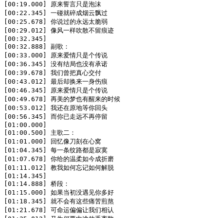
[00:19.000] 原来誓言只是泡沫

[00:22.345] 一碰就碎成烟云飘过

[00:25.678] 你说过的永远太脆弱

[00:29.012] 像风一样吹散不留痕迹

[00:32.345] 

[00:32.888] 副歌：

[00:33.000] 原来爱情只是个传说

[00:36.345] 没有结局也没有承诺

[00:39.678] 我们曾把真心交付

[00:43.012] 最后却换来一身伤痕

[00:46.345] 原来爱情只是个传说

[00:49.678] 再美的梦也有醒来的时候

[00:53.012] 我还在原地等你回头

[00:56.345] 而你已走远不再停留

[01:00.000] 

[01:00.500] 主歌二：

[01:01.000] 回忆像刀刻在心窝

[01:04.345] 每一条纹路都是寂寞

[01:07.678] 你给的温柔如今成折磨

[01:11.012] 教我如何忘记如何解脱

[01:14.345] 

[01:14.888] 桥段：

[01:15.000] 如果当初没遇见你多好

[01:18.345] 就不会有这些痛苦煎熬

[01:21.678] 可命运偏偏让我们相认
