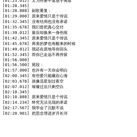
[01:25.012] 又为何要中途放手离散

[01:28.345] 

[01:28.888] 副歌重复：

[01:29.000] 原来爱情只是个传说

[01:32.345] 没有结局也没有承诺

[01:35.678] 我们曾把真心交付

[01:39.012] 最后却换来一身伤痕

[01:42.345] 原来爱情只是个传说

[01:45.678] 再美的梦也有醒来的时候

[01:49.012] 我还在原地等你回头

[01:52.345] 而你已走远不再停留

[01:56.000] 

[01:56.500] 尾段：

[01:57.000] 也许有一天你会明白

[02:00.345] 有些爱只能藏在心海

[02:03.678] 就像流星划过夜空

[02:07.012] 璀璨过后只剩空白

[02:10.345] 

[02:10.888] 原来爱情只是个传说

[02:14.234] 终究无法兑现的承诺

[02:17.567] 我学会了沉默不说

[02:20.901] 把思念埋进岁月长河