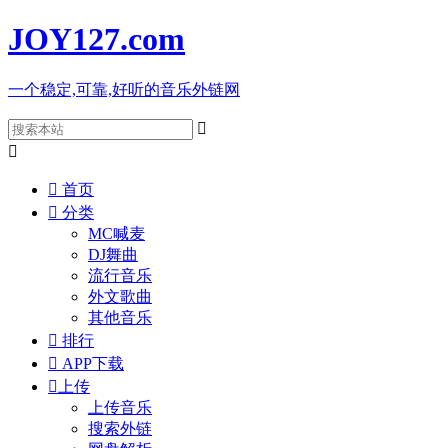
JOY127
.com
一个稳定,可靠,好听的音乐外链网



首页

分类
MC喊麦
DJ舞曲
流行音乐
外文歌曲
其他音乐

排行

APP下载

上传
上传音乐
搜索外链