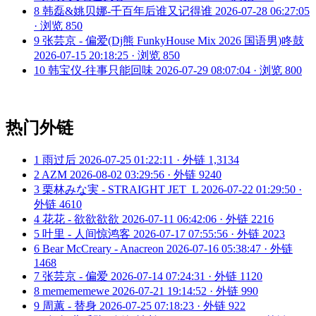
8
韩磊&姚贝娜-千百年后谁又记得谁
2026-07-28 06:27:05
· 浏览 850
9
张芸京 - 偏爱(Dj熊 FunkyHouse Mix 2026 国语男)咚鼓
2026-07-15 20:18:25 · 浏览 850
10
韩宝仪-往事只能回味
2026-07-29 08:07:04 · 浏览 800
热门外链
1
雨过后
2026-07-25 01:22:11 · 外链 1,3134
2
AZM
2026-08-02 03:29:56 · 外链 9240
3
栗林みな実 - STRAIGHT JET_L
2026-07-22 01:29:50 ·
外链 4610
4
花花 - 欲欲欲欲
2026-07-11 06:42:06 · 外链 2216
5
叶里 - 人间惊鸿客
2026-07-17 07:55:56 · 外链 2023
6
Bear McCreary - Anacreon
2026-07-16 05:38:47 · 外链
1468
7
张芸京 - 偏爱
2026-07-14 07:24:31 · 外链 1120
8
memememewe
2026-07-21 19:14:52 · 外链 990
9
周蕙 - 替身
2026-07-25 07:18:23 · 外链 922