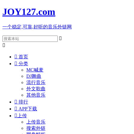
JOY127
.com
一个稳定,可靠,好听的音乐外链网



首页

分类
MC喊麦
DJ舞曲
流行音乐
外文歌曲
其他音乐

排行

APP下载

上传
上传音乐
搜索外链