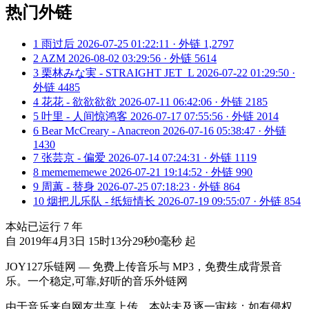
热门外链
1
雨过后
2026-07-25 01:22:11 · 外链 1,2797
2
AZM
2026-08-02 03:29:56 · 外链 5614
3
栗林みな実 - STRAIGHT JET_L
2026-07-22 01:29:50 ·
外链 4485
4
花花 - 欲欲欲欲
2026-07-11 06:42:06 · 外链 2185
5
叶里 - 人间惊鸿客
2026-07-17 07:55:56 · 外链 2014
6
Bear McCreary - Anacreon
2026-07-16 05:38:47 · 外链
1430
7
张芸京 - 偏爱
2026-07-14 07:24:31 · 外链 1119
8
memememewe
2026-07-21 19:14:52 · 外链 990
9
周蕙 - 替身
2026-07-25 07:18:23 · 外链 864
10
烟把儿乐队 - 纸短情长
2026-07-19 09:55:07 · 外链 854
本站已运行
7
年
自 2019年4月3日 15时13分29秒0毫秒 起
JOY127乐链网 — 免费上传音乐与 MP3，免费生成背景音
乐。一个稳定,可靠,好听的音乐外链网
由于音乐来自网友共享上传，本站未及逐一审核；如有侵权，