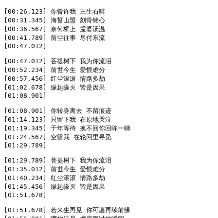
[00:26.123] 你曾许我 三生石畔

[00:31.345] 海誓山盟 刻骨铭心

[00:36.567] 奈何桥上 孟婆汤温

[00:41.789] 前尘往事 尽付东流

[00:47.012]

[00:47.012] 菩提树下 我为你流泪

[00:52.234] 前世今生 爱恨难分

[00:57.456] 红尘滚滚 情路多劫

[01:02.678] 缘起缘灭 皆是因果

[01:08.901]

[01:08.901] 你转身离去 不留痕迹

[01:14.123] 只留下我 在原地哭泣

[01:19.345] 千年等待 换不回你回眸一睇

[01:24.567] 空留我 在轮回里寻觅

[01:29.789]

[01:29.789] 菩提树下 我为你流泪

[01:35.012] 前世今生 爱恨难分

[01:40.234] 红尘滚滚 情路多劫

[01:45.456] 缘起缘灭 皆是因果

[01:51.678]

[01:51.678] 若来生再见 你可愿再续前缘
