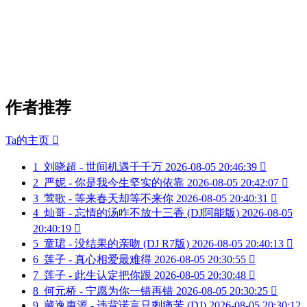
作者推荐
Ta的主页

1
刘晓超 - 世间机遇千千万
2026-08-05 20:46:39

2
严妮 - 你是我今生坚实的依靠
2026-08-05 20:42:07

3
莺歌 - 等来春天却等不来你
2026-08-05 20:40:31

4
灿哥 - 忘情的汤咋不放十三香 (DJ阿能版)
2026-08-05
20:40:19

5
童珺 - 没结果的亲吻 (DJ R7版)
2026-08-05 20:40:13

6
莲子 - 真心相爱最难得
2026-08-05 20:30:55

7
莲子 - 此生认定把你跟
2026-08-05 20:30:48

8
何元桥 - 宁愿为你一错再错
2026-08-05 20:30:25

9
藏逸惠源 - 违背诺言只剩痛苦 (DJ)
2026-08-05 20:30:12