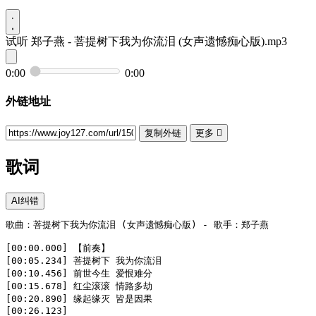
试听
郑子燕 - 菩提树下我为你流泪 (女声遗憾痴心版).mp3
0:00
0:00
外链地址
复制外链
更多

歌词
AI纠错
歌曲：菩提树下我为你流泪 (女声遗憾痴心版) - 歌手：郑子燕

[00:00.000] 【前奏】

[00:05.234] 菩提树下 我为你流泪

[00:10.456] 前世今生 爱恨难分

[00:15.678] 红尘滚滚 情路多劫

[00:20.890] 缘起缘灭 皆是因果

[00:26.123]
