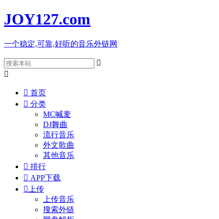
JOY127
.com
一个稳定,可靠,好听的音乐外链网



首页

分类
MC喊麦
DJ舞曲
流行音乐
外文歌曲
其他音乐

排行

APP下载

上传
上传音乐
搜索外链