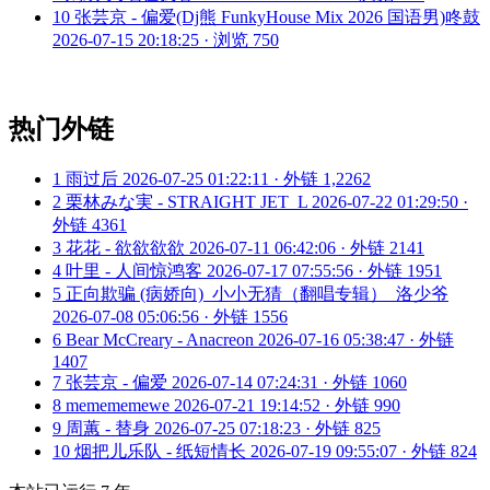
10
张芸京 - 偏爱(Dj熊 FunkyHouse Mix 2026 国语男)咚鼓
2026-07-15 20:18:25 · 浏览 750
热门外链
1
雨过后
2026-07-25 01:22:11 · 外链 1,2262
2
栗林みな実 - STRAIGHT JET_L
2026-07-22 01:29:50 ·
外链 4361
3
花花 - 欲欲欲欲
2026-07-11 06:42:06 · 外链 2141
4
叶里 - 人间惊鸿客
2026-07-17 07:55:56 · 外链 1951
5
正向欺骗 (病娇向)_小小无猜（翻唱专辑）_洛少爷
2026-07-08 05:06:56 · 外链 1556
6
Bear McCreary - Anacreon
2026-07-16 05:38:47 · 外链
1407
7
张芸京 - 偏爱
2026-07-14 07:24:31 · 外链 1060
8
memememewe
2026-07-21 19:14:52 · 外链 990
9
周蕙 - 替身
2026-07-25 07:18:23 · 外链 825
10
烟把儿乐队 - 纸短情长
2026-07-19 09:55:07 · 外链 824