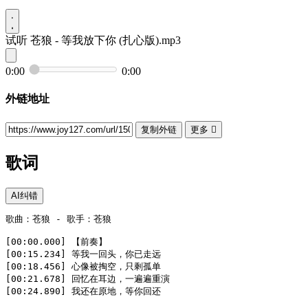
试听
苍狼 - 等我放下你 (扎心版).mp3
0:00
0:00
外链地址
复制外链
更多

歌词
AI纠错
歌曲：苍狼 - 歌手：苍狼

[00:00.000] 【前奏】

[00:15.234] 等我一回头，你已走远

[00:18.456] 心像被掏空，只剩孤单

[00:21.678] 回忆在耳边，一遍遍重演

[00:24.890] 我还在原地，等你回还
