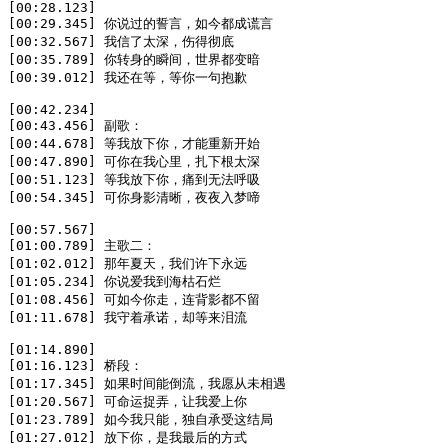
[00:28.123]

[00:29.345] 你说过的誓言，如今都成谎言

[00:32.567] 我信了太深，伤得彻底

[00:35.789] 你转身的瞬间，世界都变暗

[00:39.012] 我还在等，等你一句抱歉

[00:42.234]

[00:43.456] 副歌：

[00:44.678] 等我放下你，才能重新开始

[00:47.890] 可你在我心里，扎下根太深

[00:51.123] 等我放下你，痛到无法呼吸

[00:54.345] 可你身影清晰，夜夜入梦啼

[00:57.567]

[01:00.789] 主歌二：

[01:02.012] 那年夏天，我们许下永远

[01:05.234] 你说爱我到海枯石烂

[01:08.456] 可如今你走，连背影都不留

[01:11.678] 我守着承诺，却等来泪流

[01:14.890]

[01:16.123] 桥段：

[01:17.345] 如果时间能倒流，我愿从未相遇

[01:20.567] 可命运捉弄，让我爱上你

[01:23.789] 如今我只能，独自承受这结局

[01:27.012] 放下你，是我最后的方式
