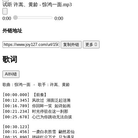
试听
许嵩、黄龄 - 惊鸿一面.mp3
0:00
0:00
外链地址
复制外链
更多

歌词
AI纠错
歌曲：惊鸿一面 - 歌手：许嵩、黄龄

[00:00.000] 【前奏】

[00:12.345] 风吹过 湖面泛起涟漪

[00:16.789] 你回眸一笑 如诗如画

[00:21.234] 时光停驻在这一刹那

[00:25.678] 心已为你跳动无法自拔

[00:30.123]

[00:31.456] 一袭白衣胜雪 翩然若仙

[00:35.890] 踏碎红尘万丈 只为遇见
