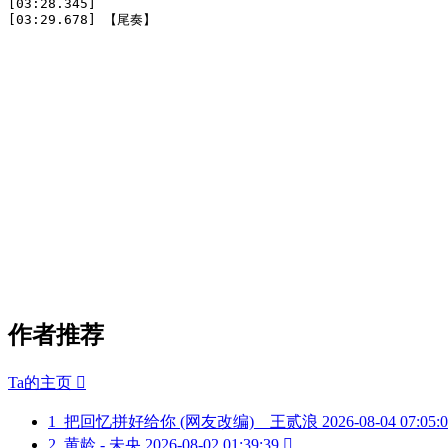
[03:28.345]

[03:29.678] 【尾奏】
作者推荐
Ta的主页

1
把回忆拼好给你 (网友改编)__王贰浪
2026-08-04 07:05:
2
黄龄 - 未央
2026-08-02 01:39:39
