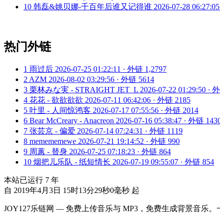
10
韩磊&姚贝娜-千百年后谁又记得谁
2026-07-28 06:27:0
热门外链
1
雨过后
2026-07-25 01:22:11 · 外链 1,2797
2
AZM
2026-08-02 03:29:56 · 外链 5614
3
栗林みな実 - STRAIGHT JET_L
2026-07-22 01:29:50 ·
4
花花 - 欲欲欲欲
2026-07-11 06:42:06 · 外链 2185
5
叶里 - 人间惊鸿客
2026-07-17 07:55:56 · 外链 2014
6
Bear McCreary - Anacreon
2026-07-16 05:38:47 · 外链 143
7
张芸京 - 偏爱
2026-07-14 07:24:31 · 外链 1119
8
memememewe
2026-07-21 19:14:52 · 外链 990
9
周蕙 - 替身
2026-07-25 07:18:23 · 外链 864
10
烟把儿乐队 - 纸短情长
2026-07-19 09:55:07 · 外链 854
本站已运行
7
年
自 2019年4月3日 15时13分29秒0毫秒 起
JOY127乐链网 — 免费上传音乐与 MP3，免费生成背景音乐