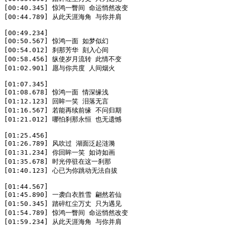
[00:40.345] 惊鸿一瞥间 命运悄然改变

[00:44.789] 从此天涯海角 与你并肩

[00:49.234]

[00:50.567] 惊鸿一面 如梦似幻

[00:54.012] 刹那芳华 刻入心间

[00:58.456] 纵使岁月流转 此情不变

[01:02.901] 愿与你共度 人间烟火

[01:07.345]

[01:08.678] 惊鸿一面 情深缘浅

[01:12.123] 回眸一笑 泪落无言

[01:16.567] 若能再续前缘 不问归期

[01:21.012] 哪怕刹那永恒 也无遗憾

[01:25.456]

[01:26.789] 风吹过 湖面泛起涟漪

[01:31.234] 你回眸一笑 如诗如画

[01:35.678] 时光停驻在这一刹那

[01:40.123] 心已为你跳动无法自拔

[01:44.567]

[01:45.890] 一袭白衣胜雪 翩然若仙

[01:50.345] 踏碎红尘万丈 只为遇见

[01:54.789] 惊鸿一瞥间 命运悄然改变

[01:59.234] 从此天涯海角 与你并肩
