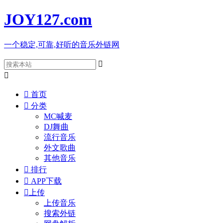
JOY127
.com
一个稳定,可靠,好听的音乐外链网



首页

分类
MC喊麦
DJ舞曲
流行音乐
外文歌曲
其他音乐

排行

APP下载

上传
上传音乐
搜索外链