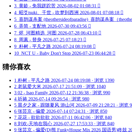
3
黄龄 - 免我蹉跎苦
2026-08-02 01:08:31

4
昭爻tsuki、千世 - 吹梦到西洲
2026-08-01 07:08:18

5
喜鹊谋杀案 (theothersideofparadise)_喜鹊谋杀案（theother
6
弄简 - 支配他
2026-07-30 09:43:56

7
烬_河图精选_河图
2026-07-28 06:43:10

8
周蕙 - 替身
2026-07-25 07:18:23

9
朴树 - 平凡之路
2026-07-24 08:19:08

10
NCT U - Baby Don't Stop
2026-07-23 06:44:28

猜你喜欢
1
朴树 - 平凡之路
2026-07-24 08:19:08 · 浏览 1390
2
老鼠爱大米
2026-07-17 21:51:09 · 浏览 1040
3
02 - Isao Family
2026-07-12 21:36:38 · 浏览 990
4
祈祷
2026-07-14 09:26:54 · 浏览 980
5
晨夕之家 - 跟随夏风 游山河
2026-07-09 21:28:21 · 浏览 
6
张芸京 - 偏爱
2026-07-14 07:24:31 · 浏览 850
7
花花 - 欲欲欲欲
2026-07-11 06:42:06 · 浏览 840
8
刘欢-天地在我心
2026-07-27 17:53:33 · 浏览 840
9
张芸京 - 偏爱(Dj熊 FunkyHouse Mix 2026 国语男)咚鼓
2