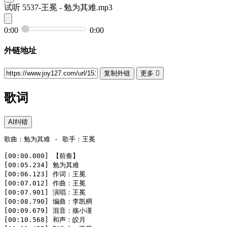
试听
5537-王冕 - 勉为其难.mp3
0:00
0:00
外链地址
复制外链
更多

歌词
AI纠错
歌曲：勉为其难 - 歌手：王冕

[00:00.000] 【前奏】

[00:05.234] 勉为其难

[00:06.123] 作词：王冕

[00:07.012] 作曲：王冕

[00:07.901] 演唱：王冕

[00:08.790] 编曲：李凯稠

[00:09.679] 混音：殇小谨

[00:10.568] 和声：皎月
