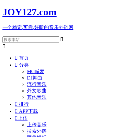
JOY127
.com
一个稳定,可靠,好听的音乐外链网



首页

分类
MC喊麦
DJ舞曲
流行音乐
外文歌曲
其他音乐

排行

APP下载

上传
上传音乐
搜索外链