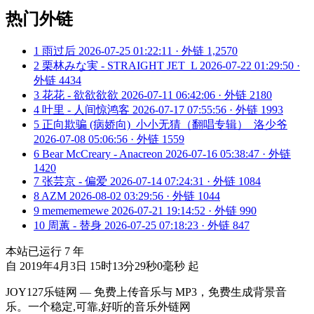
热门外链
1
雨过后
2026-07-25 01:22:11 · 外链 1,2570
2
栗林みな実 - STRAIGHT JET_L
2026-07-22 01:29:50 ·
外链 4434
3
花花 - 欲欲欲欲
2026-07-11 06:42:06 · 外链 2180
4
叶里 - 人间惊鸿客
2026-07-17 07:55:56 · 外链 1993
5
正向欺骗 (病娇向)_小小无猜（翻唱专辑）_洛少爷
2026-07-08 05:06:56 · 外链 1559
6
Bear McCreary - Anacreon
2026-07-16 05:38:47 · 外链
1420
7
张芸京 - 偏爱
2026-07-14 07:24:31 · 外链 1084
8
AZM
2026-08-02 03:29:56 · 外链 1044
9
memememewe
2026-07-21 19:14:52 · 外链 990
10
周蕙 - 替身
2026-07-25 07:18:23 · 外链 847
本站已运行
7
年
自 2019年4月3日 15时13分29秒0毫秒 起
JOY127乐链网 — 免费上传音乐与 MP3，免费生成背景音
乐。一个稳定,可靠,好听的音乐外链网