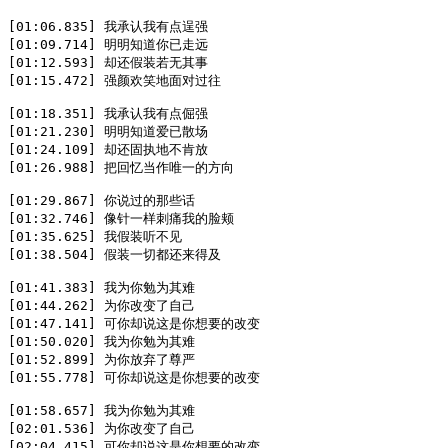
[01:06.835] 我承认我有点逞强

[01:09.714] 明明知道你已走远

[01:12.593] 却还假装若无其事

[01:15.472] 强颜欢笑地面对过往

[01:18.351] 我承认我有点倔强

[01:21.230] 明明知道爱已散场

[01:24.109] 却还固执地不肯放

[01:26.988] 把回忆当作唯一的方向

[01:29.867] 你说过的那些话

[01:32.746] 像针一样刺痛我的脸颊

[01:35.625] 我假装听不见

[01:38.504] 假装一切都还来得及

[01:41.383] 我为你勉为其难

[01:44.262] 为你改变了自己

[01:47.141] 可你却说这是你想要的改变

[01:50.020] 我为你勉为其难

[01:52.899] 为你放弃了尊严

[01:55.778] 可你却说这是你想要的改变

[01:58.657] 我为你勉为其难

[02:01.536] 为你改变了自己

[02:04.415] 可你却说这是你想要的改变
