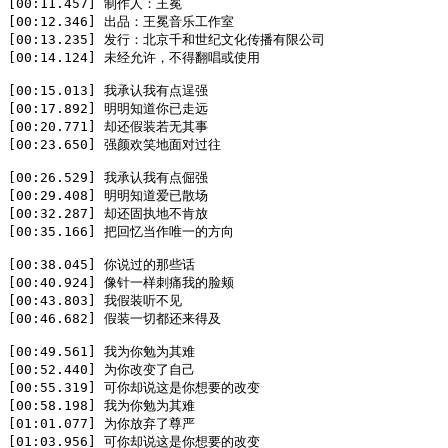
[00:11.457] 制作人：王冕

[00:12.346] 出品：王冕音乐工作室

[00:13.235] 发行：北京千和世纪文化传播有限公司

[00:14.124] 未经允许，不得翻唱或使用

[00:15.013] 我承认我有点逞强

[00:17.892] 明明知道你已走远

[00:20.771] 却还假装若无其事

[00:23.650] 强颜欢笑地面对过往

[00:26.529] 我承认我有点倔强

[00:29.408] 明明知道爱已散场

[00:32.287] 却还固执地不肯放

[00:35.166] 把回忆当作唯一的方向

[00:38.045] 你说过的那些话

[00:40.924] 像针一样刺痛我的脸颊

[00:43.803] 我假装听不见

[00:46.682] 假装一切都还来得及

[00:49.561] 我为你勉为其难

[00:52.440] 为你改变了自己

[00:55.319] 可你却说这是你想要的改变

[00:58.198] 我为你勉为其难

[01:01.077] 为你放弃了尊严

[01:03.956] 可你却说这是你想要的改变
