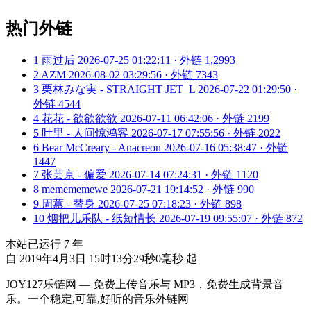
热门外链
1
雨过后
2026-07-25 01:22:11 · 外链 1,2993
2
AZM
2026-08-02 03:29:56 · 外链 7343
3
栗林みな実 - STRAIGHT JET_L
2026-07-22 01:29:50 ·
外链 4544
4
花花 - 欲欲欲欲
2026-07-11 06:42:06 · 外链 2199
5
叶里 - 人间惊鸿客
2026-07-17 07:55:56 · 外链 2022
6
Bear McCreary - Anacreon
2026-07-16 05:38:47 · 外链
1447
7
张芸京 - 偏爱
2026-07-14 07:24:31 · 外链 1120
8
memememewe
2026-07-21 19:14:52 · 外链 990
9
周蕙 - 替身
2026-07-25 07:18:23 · 外链 898
10
烟把儿乐队 - 纸短情长
2026-07-19 09:55:07 · 外链 872
本站已运行
7
年
自 2019年4月3日 15时13分29秒0毫秒 起
JOY127乐链网 — 免费上传音乐与 MP3，免费生成背景音
乐。一个稳定,可靠,好听的音乐外链网