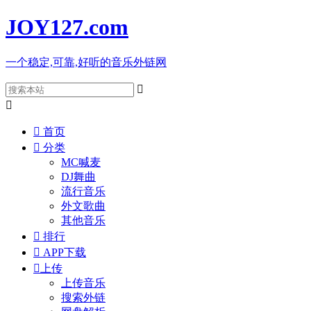
JOY127
.com
一个稳定,可靠,好听的音乐外链网



首页

分类
MC喊麦
DJ舞曲
流行音乐
外文歌曲
其他音乐

排行

APP下载

上传
上传音乐
搜索外链