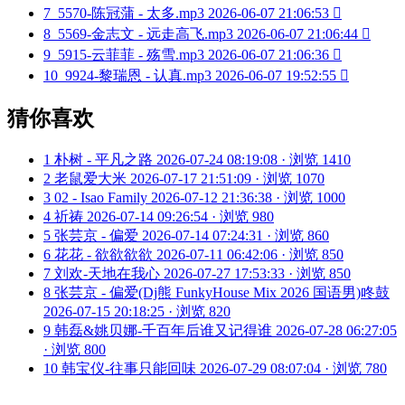
7
5570-陈冠蒲 - 太多.mp3
2026-06-07 21:06:53

8
5569-金志文 - 远走高飞.mp3
2026-06-07 21:06:44

9
5915-云菲菲 - 殇雪.mp3
2026-06-07 21:06:36

10
9924-黎瑞恩 - 认真.mp3
2026-06-07 19:52:55

猜你喜欢
1
朴树 - 平凡之路
2026-07-24 08:19:08 · 浏览 1410
2
老鼠爱大米
2026-07-17 21:51:09 · 浏览 1070
3
02 - Isao Family
2026-07-12 21:36:38 · 浏览 1000
4
祈祷
2026-07-14 09:26:54 · 浏览 980
5
张芸京 - 偏爱
2026-07-14 07:24:31 · 浏览 860
6
花花 - 欲欲欲欲
2026-07-11 06:42:06 · 浏览 850
7
刘欢-天地在我心
2026-07-27 17:53:33 · 浏览 850
8
张芸京 - 偏爱(Dj熊 FunkyHouse Mix 2026 国语男)咚鼓
2026-07-15 20:18:25 · 浏览 820
9
韩磊&姚贝娜-千百年后谁又记得谁
2026-07-28 06:27:05
· 浏览 800
10
韩宝仪-往事只能回味
2026-07-29 08:07:04 · 浏览 780