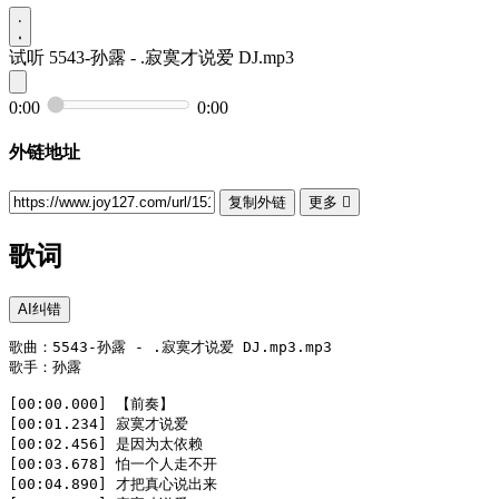
试听
5543-孙露 - .寂寞才说爱 DJ.mp3
0:00
0:00
外链地址
复制外链
更多

歌词
AI纠错
歌曲：5543-孙露 - .寂寞才说爱 DJ.mp3.mp3

歌手：孙露

[00:00.000] 【前奏】

[00:01.234] 寂寞才说爱

[00:02.456] 是因为太依赖

[00:03.678] 怕一个人走不开

[00:04.890] 才把真心说出来
