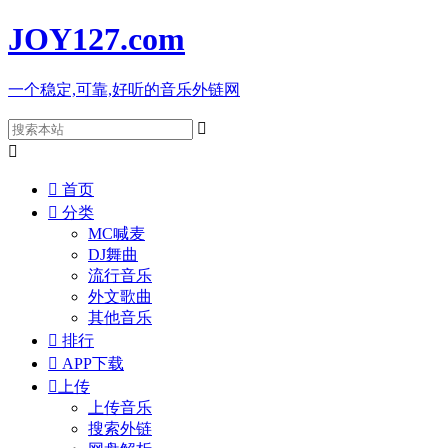
JOY127
.com
一个稳定,可靠,好听的音乐外链网



首页

分类
MC喊麦
DJ舞曲
流行音乐
外文歌曲
其他音乐

排行

APP下载

上传
上传音乐
搜索外链