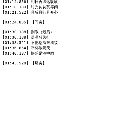
[01:14.856] 明日再续这欢欣  

[01:18.189] 时光匆匆莫等闲  

[01:21.522] 且醉且行且开心  

[01:24.855] 【间奏】  

[01:30.188] 副歌（最后）：  

[01:30.188] 潇洒醉风行  

[01:33.521] 不把愁眉皱成纹  

[01:36.854] 举杯敬明天  

[01:40.187] 快乐是酒中韵  

[01:43.520] 【尾奏】