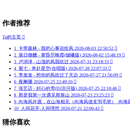
作者推荐
Ta的主页

1
卡带森林 - 我把心事说给风
2026-08-03 22:50:52

2
落日微醺 - 黄昏尽晚霞(烟嗓版)
2026-08-02 15:48:19

3
卢润泽 - 山顶的风我吹过
2026-07-31 23:18:33

4
紫七 - 奔赴星空(合唱版)
2026-07-28 22:07:33

5
李发发 - 想你的风吹过了天边
2026-07-27 21:56:09

6
夜阑珊
2026-07-25 22:49:10

7
张艺迈 - 封心的雪(DJ京仔版)
2026-07-25 22:10:46

8
那是我第一次遇见那座山
2026-07-23 23:25:23

9
向海风许愿，在山海相见（向海风借支羽毛笔）_向海
10
人间花开-人间理想
2026-07-21 22:06:43

猜你喜欢