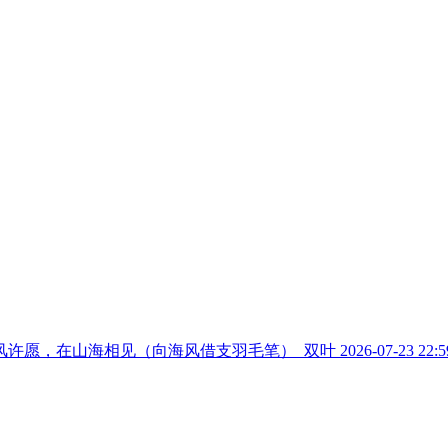
风许愿，在山海相见（向海风借支羽毛笔）_双叶
2026-07-23 22:5