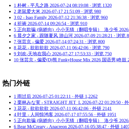
1
朴树 - 平凡之路
2026-07-24 08:19:08 · 浏览 1320
2
老鼠爱大米
2026-07-17 21:51:09 · 浏览 980
3
02 - Isao Family
2026-07-12 21:36:38 · 浏览 960
4
祈祷
2026-07-14 09:26:54 · 浏览 910
5
正向欺骗 (病娇向)_小小无猜（翻唱专辑）_洛少爷
2026
6
晨夕之家 - 跟随夏风 游山河
2026-07-09 21:28:21 · 浏览 
7
张芸京 - 偏爱
2026-07-14 07:24:31 · 浏览 800
8
花花 - 欲欲欲欲
2026-07-11 06:42:06 · 浏览 790
9
刘欢-天地在我心
2026-07-27 17:53:33 · 浏览 750
10
张芸京 - 偏爱(Dj熊 FunkyHouse Mix 2026 国语男)咚鼓
热门外链
1
雨过后
2026-07-25 01:22:11 · 外链 1,2262
2
栗林みな実 - STRAIGHT JET_L
2026-07-22 01:29:50 ·
3
花花 - 欲欲欲欲
2026-07-11 06:42:06 · 外链 2141
4
叶里 - 人间惊鸿客
2026-07-17 07:55:56 · 外链 1951
5
正向欺骗 (病娇向)_小小无猜（翻唱专辑）_洛少爷
2026
6
Bear McCreary - Anacreon
2026-07-16 05:38:47 · 外链 140