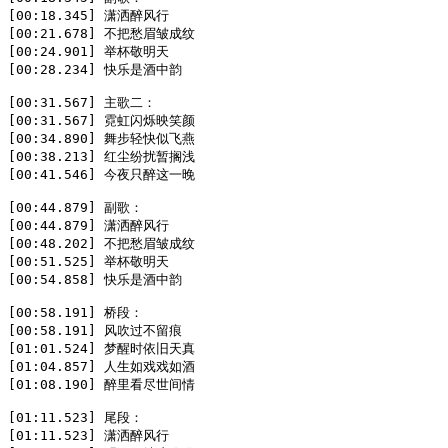
[00:18.345] 潇洒醉风行  

[00:21.678] 不把愁眉皱成纹  

[00:24.901] 举杯敬明天  

[00:28.234] 快乐是酒中韵  

[00:31.567] 主歌二：  

[00:31.567] 霓虹闪烁映笑颜  

[00:34.890] 舞步轻快似飞燕  

[00:38.213] 红尘纷扰暂搁浅  

[00:41.546] 今夜只醉这一晚  

[00:44.879] 副歌：  

[00:44.879] 潇洒醉风行  

[00:48.202] 不把愁眉皱成纹  

[00:51.525] 举杯敬明天  

[00:54.858] 快乐是酒中韵  

[00:58.191] 桥段：  

[00:58.191] 风吹过不留痕  

[01:01.524] 梦醒时依旧天真  

[01:04.857] 人生如戏戏如酒  

[01:08.190] 醉里看尽世间情  

[01:11.523] 尾段：  

[01:11.523] 潇洒醉风行  
