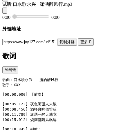
试听
口水歌永兴 - 潇洒醉风行.mp3
0:00
0:00
外链地址
复制外链
更多

歌词
AI纠错
歌曲：口水歌永兴 - 潇洒醉风行  

歌手：XXX  

[00:00.000] 【前奏】  

[00:05.123] 夜色阑珊人未散  

[00:08.456] 酒杯碰响似管弦  

[00:11.789] 潇洒一醉天地宽  

[00:15.012] 烦恼都随风飘远  

[00:18.345] 副歌：  
