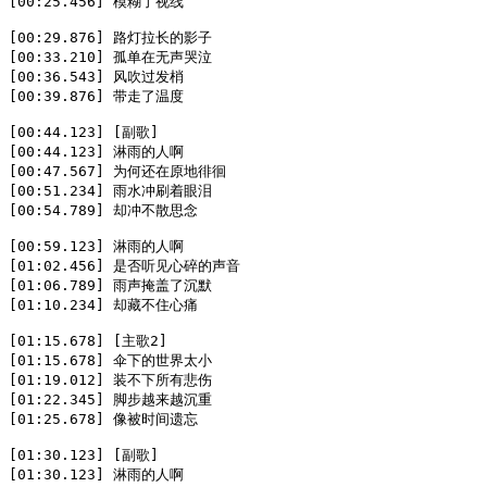
[00:25.456] 模糊了视线  

[00:29.876] 路灯拉长的影子  

[00:33.210] 孤单在无声哭泣  

[00:36.543] 风吹过发梢  

[00:39.876] 带走了温度  

[00:44.123] [副歌]  

[00:44.123] 淋雨的人啊  

[00:47.567] 为何还在原地徘徊  

[00:51.234] 雨水冲刷着眼泪  

[00:54.789] 却冲不散思念  

[00:59.123] 淋雨的人啊  

[01:02.456] 是否听见心碎的声音  

[01:06.789] 雨声掩盖了沉默  

[01:10.234] 却藏不住心痛  

[01:15.678] [主歌2]  

[01:15.678] 伞下的世界太小  

[01:19.012] 装不下所有悲伤  

[01:22.345] 脚步越来越沉重  

[01:25.678] 像被时间遗忘  

[01:30.123] [副歌]  

[01:30.123] 淋雨的人啊  
