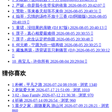
2
严妮 - 你是我今生坚实的依靠
2026-08-05 20:42:07

3
莺歌 - 等来春天却等不来你
2026-08-05 20:40:31

4
灿哥 - 忘情的汤咋不放十三香 (DJ阿能版)
2026-08-05
20:40:19

5
童珺 - 没结果的亲吻 (DJ R7版)
2026-08-05 20:40:13

6
莲子 - 真心相爱最难得
2026-08-05 20:30:55

7
莲子 - 此生认定把你跟
2026-08-05 20:30:48

8
何元桥 - 宁愿为你一错再错
2026-08-05 20:30:25

9
藏逸惠源 - 违背诺言只剩痛苦 (DJ)
2026-08-05 20:30:12

10
燕宝儿 - 许你所有
2026-08-04 20:29:04

猜你喜欢
1
朴树 - 平凡之路
2026-07-24 08:19:08 · 浏览 1340
2
老鼠爱大米
2026-07-17 21:51:09 · 浏览 1010
3
02 - Isao Family
2026-07-12 21:36:38 · 浏览 970
4
祈祷
2026-07-14 09:26:54 · 浏览 960
5
晨夕之家 - 跟随夏风 游山河
2026-07-09 21:28:21 · 浏览
860