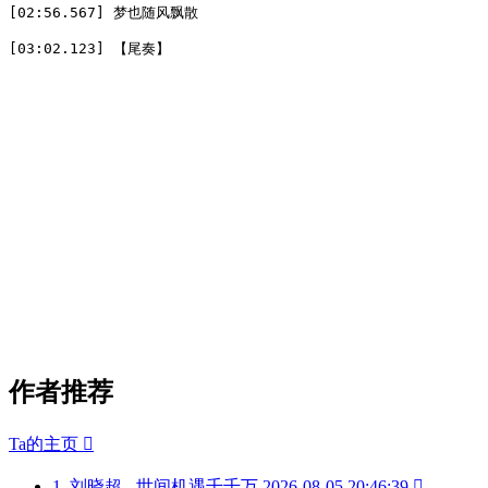
[02:56.567] 梦也随风飘散  

[03:02.123] 【尾奏】
作者推荐
Ta的主页

1
刘晓超 - 世间机遇千千万
2026-08-05 20:46:39
