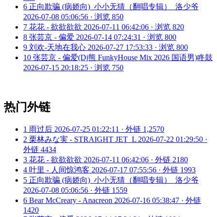
6
正向欺骗 (病娇向)_小小无猜（翻唱专辑）_洛少爷
2026-07-08 05:06:56 · 浏览 850
7
花花 - 欲欲欲欲
2026-07-11 06:42:06 · 浏览 820
8
张芸京 - 偏爱
2026-07-14 07:24:31 · 浏览 800
9
刘欢-天地在我心
2026-07-27 17:53:33 · 浏览 800
10
张芸京 - 偏爱(Dj熊 FunkyHouse Mix 2026 国语男)咚鼓
2026-07-15 20:18:25 · 浏览 750
热门外链
1
雨过后
2026-07-25 01:22:11 · 外链 1,2570
2
栗林みな実 - STRAIGHT JET_L
2026-07-22 01:29:50 ·
外链 4434
3
花花 - 欲欲欲欲
2026-07-11 06:42:06 · 外链 2180
4
叶里 - 人间惊鸿客
2026-07-17 07:55:56 · 外链 1993
5
正向欺骗 (病娇向)_小小无猜（翻唱专辑）_洛少爷
2026-07-08 05:06:56 · 外链 1559
6
Bear McCreary - Anacreon
2026-07-16 05:38:47 · 外链
1420