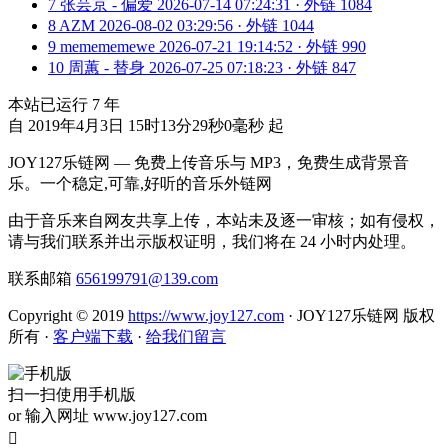
7
张芸京 - 偏爱
2026-07-14 07:24:31 · 外链 1084
8
AZM
2026-08-02 03:29:56 · 外链 1044
9
memememewe
2026-07-21 19:14:52 · 外链 990
10
周蕙 - 替身
2026-07-25 07:18:23 · 外链 847
本站已运行
7
年
自 2019年4月3日 15时13分29秒0毫秒 起
JOY127乐链网 — 免费上传音乐与 MP3，免费生成背景音
乐。一个稳定,可靠,好听的音乐外链网
由于音乐来自网友共享上传，本站未及逐一审核；如有侵权，
请与我们联系并出示版权证明，我们将在 24 小时内处理。
联系邮箱
656199791@139.com
Copyright © 2019
https://www.joy127.com
· JOY127乐链网 版权
所有
·
客户端下载
·
给我们留言
扫一扫使用手机版
or 输入网址 www.joy127.com
