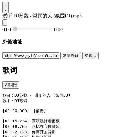
试听
DJ苏魏 - 淋雨的人 (氛围DJ).mp3
0:00
0:00
外链地址
复制外链
更多

歌词
AI纠错
歌曲：DJ苏魏 - 淋雨的人 (氛围DJ)  

歌手：DJ苏魏  

[00:00.000] 【前奏】  

[00:15.234] 雨滴敲打着窗棂  

[00:18.765] 回忆在心底蔓延  

[00:22.123] 你离开的背影  
