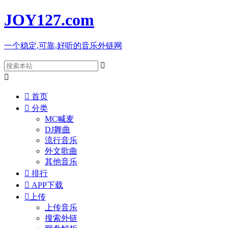
JOY127
.com
一个稳定,可靠,好听的音乐外链网



首页

分类
MC喊麦
DJ舞曲
流行音乐
外文歌曲
其他音乐

排行

APP下载

上传
上传音乐
搜索外链