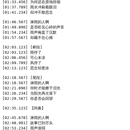
[01:33.456] 为何还在原地徘徊  

[01:37.789] 雨水冲刷着眼泪  

[01:41.234] 却冲不散思念  

[01:46.567] 淋雨的人啊  

[01:49.890] 是否听见心碎的声音  

[01:54.234] 雨声掩盖了沉默  

[01:57.567] 却藏不住心痛  

[02:03.123] [桥段]  

[02:03.123] 雨停了  

[02:06.456] 可心未凉  

[02:09.789] 风停了  

[02:13.123] 思念却更浓  

[02:18.567] [尾段]  

[02:18.567] 淋雨的人啊  

[02:21.890] 何时才能擦干泪光  

[02:26.234] 当阳光再次落下  

[02:29.567] 你是否会回望  

[02:35.123] 【间奏】  

[02:45.678] 淋雨的人啊  

[02:48.901] 故事已到尽头  

[02:53.234] 雨声渐弱  
