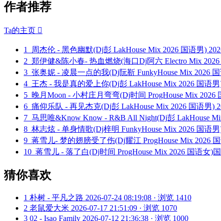
作者推荐
Ta的主页

1
周杰伦 - 黑色幽默(Dj彭 LakHouse Mix 2026 国语男)
202
2
郑伊健&陈小春- 热血燃烧(海口Dj阿六 Electro Mix 202
3
张奥妮 - 凌晨一点的我(Dj阮靳 FunkyHouse Mix 2026
4
王杰 - 我是真的爱上你(Dj彭 LakHouse Mix 2026 国语男
5
晚月Moon - 小村庄月弯弯(Dj时间 ProgHouse Mix 20
6
痛仰乐队 - 再见杰克(Dj彭 LakHouse Mix 2026 国语男)
2
7
马思唯&Know Know - R&B All Night(Dj彭 LakHouse M
8
林志炫 - 单身情歌(Dj梓明 FunkyHouse Mix 2026 国语
9
蒋雪儿- 梦的翅膀受了伤(Dj耀江 ProgHouse Mix 2026 
10
蒋雪儿 - 落了白(Dj时间 ProgHouse Mix 2026 国语女
猜你喜欢
1
朴树 - 平凡之路
2026-07-24 08:19:08 · 浏览 1410
2
老鼠爱大米
2026-07-17 21:51:09 · 浏览 1070
3
02 - Isao Family
2026-07-12 21:36:38 · 浏览 1000