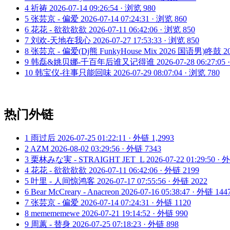
4
祈祷
2026-07-14 09:26:54 · 浏览 980
5
张芸京 - 偏爱
2026-07-14 07:24:31 · 浏览 860
6
花花 - 欲欲欲欲
2026-07-11 06:42:06 · 浏览 850
7
刘欢-天地在我心
2026-07-27 17:53:33 · 浏览 850
8
张芸京 - 偏爱(Dj熊 FunkyHouse Mix 2026 国语男)咚鼓
2
9
韩磊&姚贝娜-千百年后谁又记得谁
2026-07-28 06:27:05
10
韩宝仪-往事只能回味
2026-07-29 08:07:04 · 浏览 780
热门外链
1
雨过后
2026-07-25 01:22:11 · 外链 1,2993
2
AZM
2026-08-02 03:29:56 · 外链 7343
3
栗林みな実 - STRAIGHT JET_L
2026-07-22 01:29:50 ·
4
花花 - 欲欲欲欲
2026-07-11 06:42:06 · 外链 2199
5
叶里 - 人间惊鸿客
2026-07-17 07:55:56 · 外链 2022
6
Bear McCreary - Anacreon
2026-07-16 05:38:47 · 外链 144
7
张芸京 - 偏爱
2026-07-14 07:24:31 · 外链 1120
8
memememewe
2026-07-21 19:14:52 · 外链 990
9
周蕙 - 替身
2026-07-25 07:18:23 · 外链 898