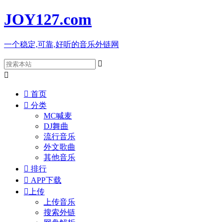
JOY127
.com
一个稳定,可靠,好听的音乐外链网



首页

分类
MC喊麦
DJ舞曲
流行音乐
外文歌曲
其他音乐

排行

APP下载

上传
上传音乐
搜索外链