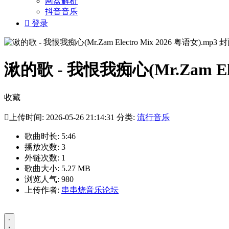
网盘解析
抖音音乐

登录
湫的歌 - 我恨我痴心(Mr.Zam Elec
收藏

上传时间: 2026-05-26 21:14:31 分类:
流行音乐
歌曲时长: 5:46
播放次数: 3
外链次数: 1
歌曲大小: 5.27 MB
浏览人气: 980
上传作者:
串串烧音乐论坛