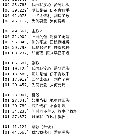
[00:35.785] 我恨我痴心 爱到尽头  

[00:39.229] 明知是错 仍不肯放手  

[00:42.673] 回忆太锋利 割痛了喉  

[00:46.117] 为何要爱 为何要痛  

[00:49.561] 主歌2  

[00:52.905] 旧日的信 泛黄了角落  

[00:56.349] 你的字迹 已模糊难辨  

[00:59.793] 我拾起碎片 拼凑残缺  

[01:03.237] 却发现 原来早已不堪  

[01:06.681] 副歌  

[01:10.125] 我恨我痴心 爱到尽头  

[01:13.569] 明知是错 仍不肯放手  

[01:17.013] 回忆太锋利 割痛了喉  

[01:20.457] 为何要爱 为何要痛  

[01:23.901] 桥段  

[01:27.345] 如果当初 能勇敢回头  

[01:30.789] 或许现在 不会泪流  

[01:34.233] 但时间不等人 故事已收场  

[01:37.677] 只剩我 在风中飘摇  

[01:41.121] 副歌（升调）  

[01:44.565] 我恨我痴心 爱到尽头  
