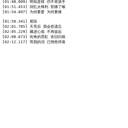
[01:48.009] 明知是错 仍不肯放手  

[01:51.453] 回忆太锋利 割痛了喉  

[01:54.897] 为何要爱 为何要痛  

[01:58.341] 尾段  

[02:01.785] 天亮后 我会把遗忘  

[02:05.229] 藏进心底 不再提起  

[02:08.673] 街角的霓虹 依旧闪烁  

[02:12.117] 而我的泪 已悄然停落