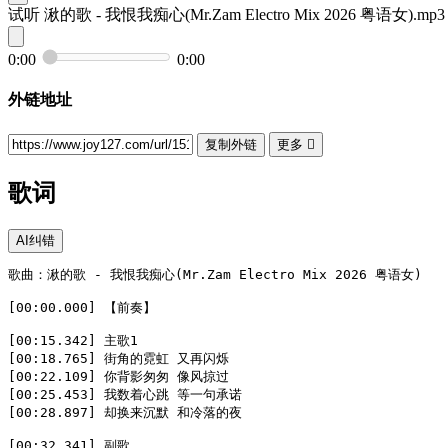
试听
湫的歌 - 我恨我痴心(Mr.Zam Electro Mix 2026 粤语女).mp3
0:00
0:00
外链地址
复制外链
更多

歌词
AI纠错
歌曲：湫的歌 - 我恨我痴心(Mr.Zam Electro Mix 2026 粤语女)

[00:00.000] 【前奏】

[00:15.342] 主歌1  

[00:18.765] 街角的霓虹 又再闪烁  

[00:22.109] 你背影匆匆 像风掠过  

[00:25.453] 我数着心跳 等一句承诺  

[00:28.897] 却换来沉默 和冷落的夜  

[00:32.341] 副歌  
