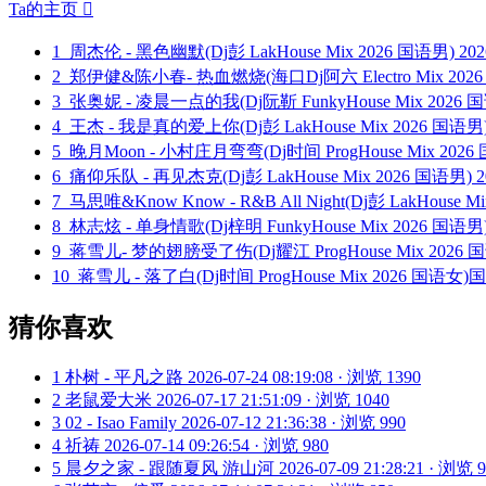
Ta的主页

1
周杰伦 - 黑色幽默(Dj彭 LakHouse Mix 2026 国语男)
202
2
郑伊健&陈小春- 热血燃烧(海口Dj阿六 Electro Mix 202
3
张奥妮 - 凌晨一点的我(Dj阮靳 FunkyHouse Mix 2026
4
王杰 - 我是真的爱上你(Dj彭 LakHouse Mix 2026 国语男
5
晚月Moon - 小村庄月弯弯(Dj时间 ProgHouse Mix 20
6
痛仰乐队 - 再见杰克(Dj彭 LakHouse Mix 2026 国语男)
2
7
马思唯&Know Know - R&B All Night(Dj彭 LakHouse M
8
林志炫 - 单身情歌(Dj梓明 FunkyHouse Mix 2026 国语
9
蒋雪儿- 梦的翅膀受了伤(Dj耀江 ProgHouse Mix 2026 
10
蒋雪儿 - 落了白(Dj时间 ProgHouse Mix 2026 国语女
猜你喜欢
1
朴树 - 平凡之路
2026-07-24 08:19:08 · 浏览 1390
2
老鼠爱大米
2026-07-17 21:51:09 · 浏览 1040
3
02 - Isao Family
2026-07-12 21:36:38 · 浏览 990
4
祈祷
2026-07-14 09:26:54 · 浏览 980
5
晨夕之家 - 跟随夏风 游山河
2026-07-09 21:28:21 · 浏览 