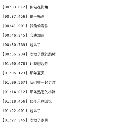
[00:33.012] 你站在街角

[00:37.456] 像一幅画

[00:41.901] 我偷偷看你

[00:46.345] 心跳加速

[00:50.789] 起风了

[00:55.234] 吹散了我的愁绪

[01:00.678] 让我想起你

[01:05.123] 那年夏天

[01:09.567] 我们曾一起走过

[01:14.012] 那条熟悉的小路

[01:18.456] 如今只剩回忆

[01:22.901] 起风了

[01:27.345] 吹散了岁月
