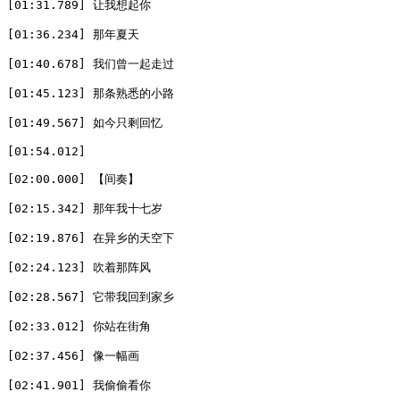
[01:31.789] 让我想起你

[01:36.234] 那年夏天

[01:40.678] 我们曾一起走过

[01:45.123] 那条熟悉的小路

[01:49.567] 如今只剩回忆

[01:54.012] 

[02:00.000] 【间奏】

[02:15.342] 那年我十七岁

[02:19.876] 在异乡的天空下

[02:24.123] 吹着那阵风

[02:28.567] 它带我回到家乡

[02:33.012] 你站在街角

[02:37.456] 像一幅画

[02:41.901] 我偷偷看你
