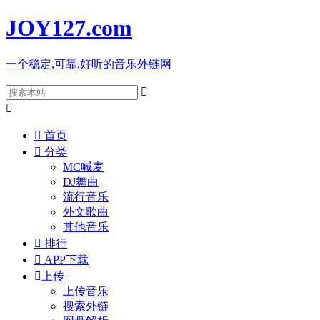
JOY127
.com
一个稳定,可靠,好听的音乐外链网



首页

分类
MC喊麦
DJ舞曲
流行音乐
外文歌曲
其他音乐

排行

APP下载

上传
上传音乐
搜索外链