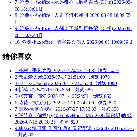
7
沧桑小杰office - 永远都不去解释自己 (DJ版)
2026-08-
08 18:10:01

8
沧桑小杰office - 人走了何必挽回
2026-08-08 18:09:55

9
沧桑小杰office - 人都走了就别再挽留 (DJ版)
2026-08-
08 18:09:48

10
沧桑小杰office - 情字最会伤人
2026-08-08 18:09:39

猜你喜欢
1
朴树 - 平凡之路
2026-07-24 08:19:08 · 浏览 1410
2
老鼠爱大米
2026-07-17 21:51:09 · 浏览 1070
3
02 - Isao Family
2026-07-12 21:36:38 · 浏览 1000
4
祈祷
2026-07-14 09:26:54 · 浏览 980
5
张芸京 - 偏爱
2026-07-14 07:24:31 · 浏览 860
6
花花 - 欲欲欲欲
2026-07-11 06:42:06 · 浏览 850
7
刘欢-天地在我心
2026-07-27 17:53:33 · 浏览 850
8
张芸京 - 偏爱(Dj熊 FunkyHouse Mix 2026 国语男)咚鼓
2026-07-15 20:18:25 · 浏览 820
9
韩磊&姚贝娜-千百年后谁又记得谁
2026-07-28 06:27:05
· 浏览 800