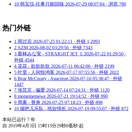
10
韩宝仪-往事只能回味
2026-07-29 08:07:04 · 浏览 780
热门外链
1
雨过后
2026-07-25 01:22:11 · 外链 1,2993
2
AZM
2026-08-02 03:29:56 · 外链 7343
3
栗林みな実 - STRAIGHT JET_L
2026-07-22 01:29:50 ·
外链 4544
4
花花 - 欲欲欲欲
2026-07-11 06:42:06 · 外链 2199
5
叶里 - 人间惊鸿客
2026-07-17 07:55:56 · 外链 2022
6
Bear McCreary - Anacreon
2026-07-16 05:38:47 · 外链
1447
7
张芸京 - 偏爱
2026-07-14 07:24:31 · 外链 1120
8
memememewe
2026-07-21 19:14:52 · 外链 990
9
周蕙 - 替身
2026-07-25 07:18:23 · 外链 898
10
烟把儿乐队 - 纸短情长
2026-07-19 09:55:07 · 外链 872
本站已运行
7
年
自 2019年4月3日 15时13分29秒0毫秒 起