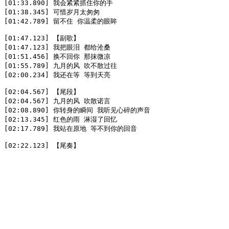
[01:33.890] 我会紧紧抓住你的手  

[01:38.345] 可惜岁月太匆匆  

[01:42.789] 留不住 你温柔的眼眸  

[01:47.123] 【副歌】  

[01:47.123] 我把眼泪 都给沧桑  

[01:51.456] 换不回你 那抹微凉  

[01:55.789] 九月的风 吹不散过往  

[02:00.234] 我还在等 等到天亮  

[02:04.567] 【尾段】  

[02:04.567] 九月的风 吹散诺言  

[02:08.890] 你转身的瞬间 我听见心碎的声音  

[02:13.345] 红色的雨 淋湿了回忆  

[02:17.789] 我站在原地 等不到你的回音  

[02:22.123] 【尾奏】