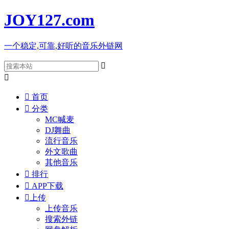
JOY127
.com
一个稳定,可靠,好听的音乐外链网



首页

分类
MC喊麦
DJ舞曲
流行音乐
外文歌曲
其他音乐

排行

APP下载

上传
上传音乐
搜索外链