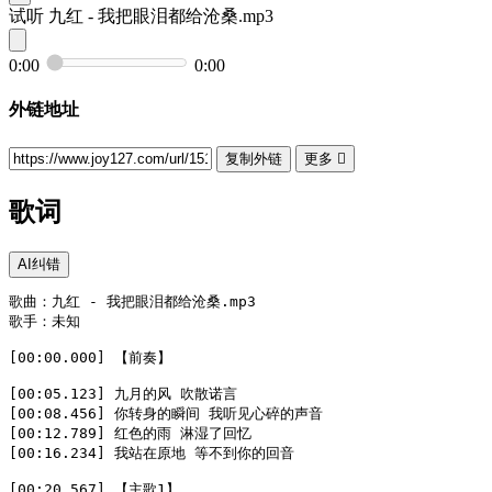
试听
九红 - 我把眼泪都给沧桑.mp3
0:00
0:00
外链地址
复制外链
更多

歌词
AI纠错
歌曲：九红 - 我把眼泪都给沧桑.mp3  

歌手：未知  

[00:00.000] 【前奏】  

[00:05.123] 九月的风 吹散诺言  

[00:08.456] 你转身的瞬间 我听见心碎的声音  

[00:12.789] 红色的雨 淋湿了回忆  

[00:16.234] 我站在原地 等不到你的回音  

[00:20.567] 【主歌1】  
