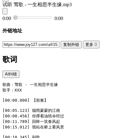
试听
莺歌 - 一生相思半生缘.mp3
0:00
0:00
外链地址
复制外链
更多

歌词
AI纠错
歌曲：莺歌 - 一生相思半生缘  

歌手：XXX  

[00:00.000] 【前奏】  

[00:05.123] 烟雨蒙蒙的江南  

[00:08.456] 你撑着油纸伞经过  

[00:11.789] 回眸一笑春风起  

[00:15.012] 我站在桥上看风景  

[00:18.345] 副歌  
