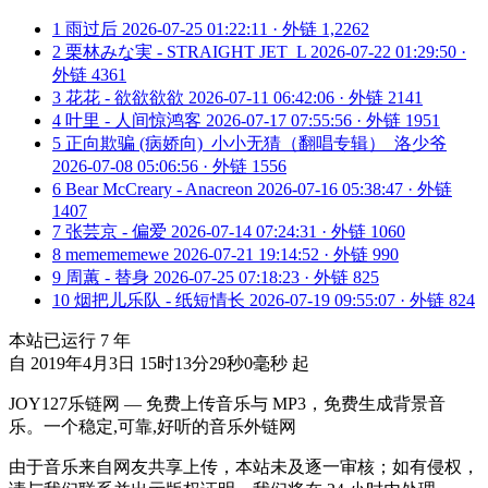
1
雨过后
2026-07-25 01:22:11 · 外链 1,2262
2
栗林みな実 - STRAIGHT JET_L
2026-07-22 01:29:50 ·
外链 4361
3
花花 - 欲欲欲欲
2026-07-11 06:42:06 · 外链 2141
4
叶里 - 人间惊鸿客
2026-07-17 07:55:56 · 外链 1951
5
正向欺骗 (病娇向)_小小无猜（翻唱专辑）_洛少爷
2026-07-08 05:06:56 · 外链 1556
6
Bear McCreary - Anacreon
2026-07-16 05:38:47 · 外链
1407
7
张芸京 - 偏爱
2026-07-14 07:24:31 · 外链 1060
8
memememewe
2026-07-21 19:14:52 · 外链 990
9
周蕙 - 替身
2026-07-25 07:18:23 · 外链 825
10
烟把儿乐队 - 纸短情长
2026-07-19 09:55:07 · 外链 824
本站已运行
7
年
自 2019年4月3日 15时13分29秒0毫秒 起
JOY127乐链网 — 免费上传音乐与 MP3，免费生成背景音
乐。一个稳定,可靠,好听的音乐外链网
由于音乐来自网友共享上传，本站未及逐一审核；如有侵权，