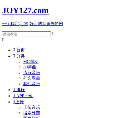
JOY127
.com
一个稳定,可靠,好听的音乐外链网



首页

分类
MC喊麦
DJ舞曲
流行音乐
外文歌曲
其他音乐

排行

APP下载

上传
上传音乐
搜索外链