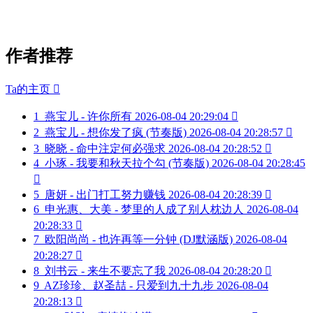
作者推荐
Ta的主页

1
燕宝儿 - 许你所有
2026-08-04 20:29:04

2
燕宝儿 - 想你发了疯 (节奏版)
2026-08-04 20:28:57

3
晓晓 - 命中注定何必强求
2026-08-04 20:28:52

4
小琢 - 我要和秋天拉个勾 (节奏版)
2026-08-04 20:28:45

5
唐妍 - 出门打工努力赚钱
2026-08-04 20:28:39

6
申光惠、大美 - 梦里的人成了别人枕边人
2026-08-04
20:28:33

7
欧阳尚尚 - 也许再等一分钟 (DJ默涵版)
2026-08-04
20:28:27

8
刘书云 - 来生不要忘了我
2026-08-04 20:28:20

9
AZ珍珍、赵圣喆 - 只爱到九十九步
2026-08-04
20:28:13
