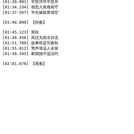
[01:30.901] 半世浮萍半世舟  

[01:34.234] 相思入骨难相守  

[01:37.567] 半生缘散梦成空  

[01:40.890] 【间奏】  

[01:45.123] 尾段  

[01:48.456] 风过无痕水自流  

[01:51.789] 故事终是写春秋  

[01:55.012] 莺声渐远人未留  

[01:58.345] 剩我独守这旧约  

[02:01.678] 【尾奏】