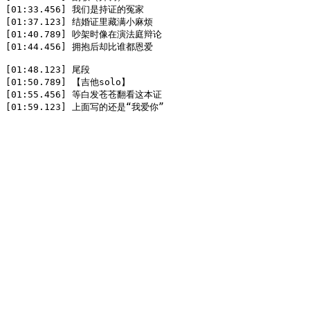
[01:33.456] 我们是持证的冤家  

[01:37.123] 结婚证里藏满小麻烦  

[01:40.789] 吵架时像在演法庭辩论  

[01:44.456] 拥抱后却比谁都恩爱  

[01:48.123] 尾段  

[01:50.789] 【吉他solo】  

[01:55.456] 等白发苍苍翻看这本证  

[01:59.123] 上面写的还是“我爱你”