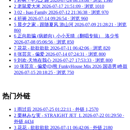
1
朴树 - 平凡之路
2026-07-24 08:19:08 · 浏览 1340
2
老鼠爱大米
2026-07-17 21:51:09 · 浏览 1010
3
02 - Isao Family
2026-07-12 21:36:38 · 浏览 970
4
祈祷
2026-07-14 09:26:54 · 浏览 960
5
晨夕之家 - 跟随夏风 游山河
2026-07-09 21:28:21 · 浏览
860
6
正向欺骗 (病娇向)_小小无猜（翻唱专辑）_洛少爷
2026-07-08 05:06:56 · 浏览 850
7
花花 - 欲欲欲欲
2026-07-11 06:42:06 · 浏览 820
8
张芸京 - 偏爱
2026-07-14 07:24:31 · 浏览 800
9
刘欢-天地在我心
2026-07-27 17:53:33 · 浏览 800
10
张芸京 - 偏爱(Dj熊 FunkyHouse Mix 2026 国语男)咚鼓
2026-07-15 20:18:25 · 浏览 750
热门外链
1
雨过后
2026-07-25 01:22:11 · 外链 1,2570
2
栗林みな実 - STRAIGHT JET_L
2026-07-22 01:29:50 ·
外链 4434
3
花花 - 欲欲欲欲
2026-07-11 06:42:06 · 外链 2180