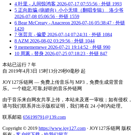
4
叶里 - 人间惊鸿客
2026-07-17 07:55:56 · 外链 1993
5
正向欺骗 (病娇向)_小小无猜（翻唱专辑）_洛少爷
2026-07-08 05:06:56 · 外链 1559
6
Bear McCreary - Anacreon
2026-07-16 05:38:47 · 外链
1420
7
张芸京 - 偏爱
2026-07-14 07:24:31 · 外链 1084
8
AZM
2026-08-02 03:29:56 · 外链 1044
9
memememewe
2026-07-21 19:14:52 · 外链 990
10
周蕙 - 替身
2026-07-25 07:18:23 · 外链 847
本站已运行
7
年
自 2019年4月3日 15时13分29秒0毫秒 起
JOY127乐链网 — 免费上传音乐与 MP3，免费生成背景音
乐。一个稳定,可靠,好听的音乐外链网
由于音乐来自网友共享上传，本站未及逐一审核；如有侵权，
请与我们联系并出示版权证明，我们将在 24 小时内处理。
联系邮箱
656199791@139.com
Copyright © 2019
https://www.joy127.com
· JOY127乐链网 版权
所有
·
客户端下载
·
给我们留言