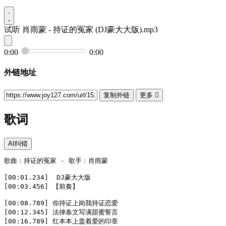
试听
肖雨蒙 - 持证的冤家 (DJ豪大大版).mp3
0:00
0:00
外链地址
复制外链
更多

歌词
AI纠错
歌曲：持证的冤家 - 歌手：肖雨蒙

[00:01.234]  DJ豪大大版  

[00:03.456] 【前奏】  

[00:08.789] 你持证上岗我持证恋爱  

[00:12.345] 法律条文写满甜蜜誓言  

[00:16.789] 红本本上盖着爱的印章  
