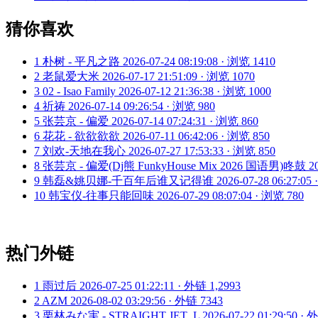
猜你喜欢
1
朴树 - 平凡之路
2026-07-24 08:19:08 · 浏览 1410
2
老鼠爱大米
2026-07-17 21:51:09 · 浏览 1070
3
02 - Isao Family
2026-07-12 21:36:38 · 浏览 1000
4
祈祷
2026-07-14 09:26:54 · 浏览 980
5
张芸京 - 偏爱
2026-07-14 07:24:31 · 浏览 860
6
花花 - 欲欲欲欲
2026-07-11 06:42:06 · 浏览 850
7
刘欢-天地在我心
2026-07-27 17:53:33 · 浏览 850
8
张芸京 - 偏爱(Dj熊 FunkyHouse Mix 2026 国语男)咚鼓
2
9
韩磊&姚贝娜-千百年后谁又记得谁
2026-07-28 06:27:05
10
韩宝仪-往事只能回味
2026-07-29 08:07:04 · 浏览 780
热门外链
1
雨过后
2026-07-25 01:22:11 · 外链 1,2993
2
AZM
2026-08-02 03:29:56 · 外链 7343
3
栗林みな実 - STRAIGHT JET_L
2026-07-22 01:29:50 ·