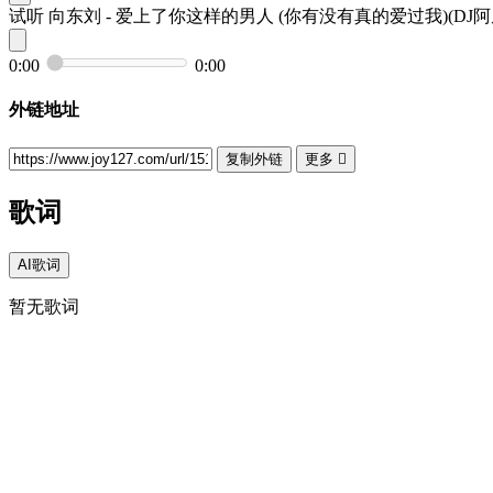
试听
向东刘 - 爱上了你这样的男人 (你有没有真的爱过我)(DJ阿尼
0:00
0:00
外链地址
复制外链
更多

歌词
AI歌词
暂无歌词